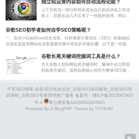
独立站运营内容如何自动流程化呢？
学习，所以今天，平哥SEO把谷歌SEO的核心知识
上个月有花一部分时间在优化自己的自动化工作流
点，包括一些注意的地方都整理了出来，如果你是
程上，且最近这几天又有了一些新的发现，所以这
刚开始接触谷歌SEO，建议可以收藏本文，以后有
篇文章就简单聊聊。举个例子，昨天我谈到了小语
需要的话随时可以打开来复习。需要掌握的核心要
种翻译的总体步骤，其实那就属于是一个自动化流
点搜索引擎的工作原理站内SEO和站外S…
谷歌SEO初学者如何自学SEO策略呢？
程。由于整个小语种翻译的过程，涉及到的环节会
一、告诉小白如何seo优化当然，针对搜索引擎优化（SEO）的基础站
非常多，处理起来就自然相对繁琐一点。从自动化
点优化是提高网站在谷歌搜索结果中排名的关键步骤。以下是一些基本
流程的角度出发，就是尽可能降低人工在整个翻译
的SEO策略，适合SEO初学者参考实践：1.关键词研究确定核心关键
过程中的干预，尽可能将所有的工作都交给机器或
词：找出与你网站内容相关的关键词和短语，这些是用户在搜索时可能
谷歌长尾关键词挖掘词工具是什么？
者程序去完成。而我们人要做的工作，就是从繁琐
会输入的词汇。长尾关键词：考虑使用长尾关键词，这类关键词更加具
的流…
当大多数人想到网站的关键词时，脑海中会立即想
体，竞争度较低，更容易获得排名。2.网站结构优化清晰的导航：确保
到短尾关键词。虽然短尾核心词作为整体SEO策略
网站有逻辑清晰、易…
的一部分很有价值，但要真正深入挖掘并找到优质
的潜在客户，必须有一个强大的长尾关键词库和策
略将这些关键词布局到你的网站中。今天主要分享
平哥SEO博客-谷歌SEO优化培训_谷歌SEO培训教程_谷歌SEO培
什么是长尾关键词以及推荐好用的长尾关键词挖掘
训课程_谷歌SEO专家营销推广服务 备案号：
赣ICP备2023007993
工具。一、什么是长尾关键词（Long Tail
号-4
粤公网安备44030002003861
Keywords）长尾关键词的英文：Long-tail
Powered By
Z-BlogPHP
. Theme by
TOYEAN
.
Keywords，是指单个词搜…