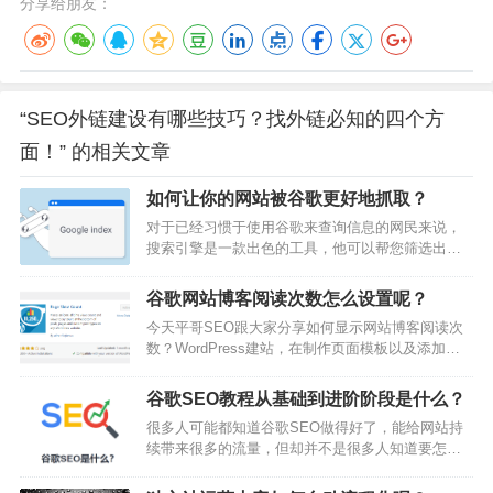
分享给朋友：
“SEO外链建设有哪些技巧？找外链必知的四个方
面！” 的相关文章
如何让你的网站被谷歌更好地抓取？
对于已经习惯于使用谷歌来查询信息的网民来说，
搜索引擎是一款出色的工具，他可以帮您筛选出数
十亿个页面，评估无数个因素，以确定哪些内容或
页面与您的搜索查询最相关。这个过程听起来可能
谷歌网站博客阅读次数怎么设置呢？
很复杂，但它主要就是通过两个操作来实现的：抓
今天平哥SEO跟大家分享如何显示网站博客阅读次
取和索引。抓取是指谷歌访问网站的行为。搜索引
数？WordPress建站，在制作页面模板以及添加各
擎通过部署机器人（爬虫或蜘蛛）来浏览网页，并
种小功能的时候就非常方便。比如我想给网站的页
发现新的或更新的内容。一旦页面被抓取，就会对
面和文章显示浏览量，可以增加访客阅读的兴趣，
其进行处理和分析。索引是发生在“抓取/处理/分
谷歌SEO教程从基础到进阶阶段是什么？
也可以让我们自己看出哪些文章在你的网站上非常
析…
很多人可能都知道谷歌SEO做得好了，能给网站持
受欢迎。这里就可以启用WordPress插件：Page
续带来很多的流量，但却并不是很多人知道要怎么
View Count1、Page View Count在WordPress后台
做。于是有人会想自学SEO，但外面有很多信息，
插件里搜索page view就可以看…
而且搜索引擎算法也在不断变化，很难系统地进行