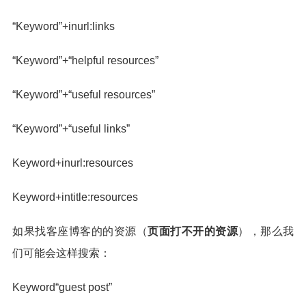
“Keyword”+inurl:links
“Keyword”+“helpful resources”
“Keyword”+“useful resources”
“Keyword”+“useful links”
Keyword+inurl:resources
Keyword+intitle:resources
如果找客座博客的的资源（
页面打不开的资源
），那么我
们可能会这样搜索：
Keyword“guest post”