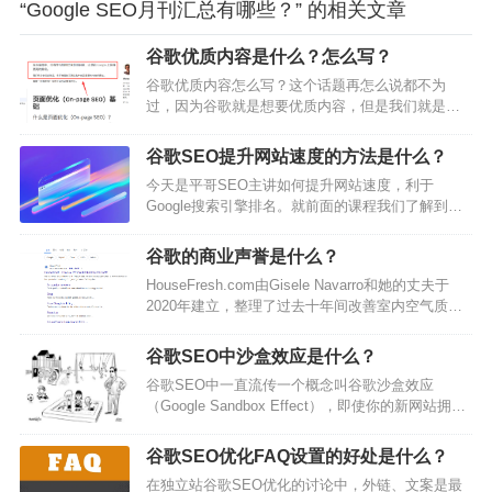
“Google SEO月刊汇总有哪些？” 的相关文章
谷歌优质内容是什么？怎么写？
谷歌优质内容怎么写？这个话题再怎么说都不为
过，因为谷歌就是想要优质内容，但是我们就是不
会写优质内容。写出来真的不一样。看一边学一
遍，写一遍就要反复看几遍，发出去之后还要看一
谷歌SEO提升网站速度的方法是什么？
遍，当然最重要的是跟着方法做一遍。这就是写这
今天是平哥SEO主讲如何提升网站速度，利于
个号的原因吧，边学边记录边做。（看到这里你可
Google搜索引擎排名。就前面的课程我们了解到，
能会说，哦！原来你是小白啊。对滴俺是小白，独
网站速度对于Googlebot的抓取预算、用户体验，关
立站的学生，没得到你的认可，俺继续努力！然后
键词排名来说都非常有帮助，所以我们今天就来聊
永远保持0的心态学习）。写作是一条认识自己，认
谷歌的商业声誉是什么？
下如何提升网站速度。一、网站速度原理及测速工
识真理…
HouseFresh.com由Gisele Navarro和她的丈夫于
具1、网站速度原理这里的网站速度，更专业的说法
2020年建立，整理了过去十年间改善室内空气质量
是页面的加载速度，例如你在访问一个网站，会出
的所有产品使用感受。他们在地下室里装满了各种
现三种情况：I、网站加载不出来，需要一定时间才
净化设备，开展严格的科学测试，并撰写文章来帮
能正常打开II、处于不完全打开…
谷歌SEO中沙盒效应是什么？
助消费者们厘清思路、辨别炒作。但2023年9月，谷
谷歌SEO中一直流传一个概念叫谷歌沙盒效应
歌对其搜索引擎算法展开了一系列重大更新。一夜
（Google Sandbox Effect），即使你的新网站拥有
之间，本来指向HouseFresh的搜索词开始将人们引
大量高质量外链和优质内容，也无法在谷歌搜索中
导至各大生活方式杂志，这些杂志明显没有实际测
排名靠前。这是SEO行业最有争议的一个概念之
试…
谷歌SEO优化FAQ设置的好处是什么？
一。谷歌沙盒效应真实存在吗？如果存在，我们该
在独立站谷歌SEO优化的讨论中，外链、文案是最
如何做？本文将围绕谷歌沙盒向大家详细介绍谷歌