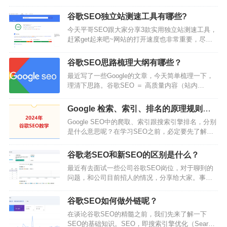
化。亚马逊内卷太严重，很多公司都加做独立站，
希望独立站能补齐一条腿，而独立站这个赛道对流
谷歌SEO独立站测速工具有哪些?
量的运营要求更高，时至今日，爆品路线已无法走
今天平哥SEO跟大家分享3款实用独立站测速工具，
通，垂直站起量慢，投流广告是新站最快最直接见
赶紧get起来吧~网站的打开速度也非常重要，尽量
效的引流方式。而现在投流成本也越来越高，直接
控制在2-3秒以内，网站快速响应可以更好留住用
ROI越来越低。大家都在想如何寻找新的增长点？平
户。没有人喜欢一个需要花很长时间去加载的页
哥SEO团队看来，打破僵局的唯一可能，只…
谷歌SEO思路梳理大纲有哪些？
面，如果你问搜索引擎它们的想法，它也会同意这
最近写了一些Google的文章，今天简单梳理一下，
个观点。快速加载的网站是技术型SEO的核心组成
理清下思路。谷歌SEO ＝ 高质量内容（站内
部分。如果你的网站页面加载时间很长，你很可能
SEO） ＋ 优质外链(站外SEO) ＋ 其他因素站内
会看到你的页面跳出率飙升，这会不利于你的排
SEO ＝ 高质量内容 ＋ 合理的SEO布局合理的SEO
名。用户期待一个流畅的浏览体验，网页加载…
Google 检索、索引、排名的原理规则是
布局 ＝ 域名 ＋ URL ＋ 标题 ＋ H1-H3标签 ＋ alt标
什么？
Google SEO中的爬取、索引跟搜索引擎排名，分别
签＋锚文本内链＋网站加载速度＋很多细节高质量
是什么意思呢？在学习SEO之前，必定要先了解一
内容 ＝ 关键词调研＋行业客户深入洞察＋优质内容
下谷歌搜索引擎的运作方式。从你的网站文章发布
表现形式＋针对某一细分人群写解决问…
的那一瞬间，你的文章网址会经历：被找到、被爬
谷歌老SEO和新SEO的区别是什么？
取（检索）、被索引，然后才能出现在Google搜索
最近有去面试一些公司谷歌SEO岗位，对于聊到的
引擎里面并且加入Google搜索结果的排名。上面的
问题，和公司目前招人的情况，分享给大家。事实
这个过程，从网址被找到，一直到被爬取跟索引，
上，平哥SEO经常在思考，我们做SEO很多年的
然后再到开始在Google搜索引擎排名，这就是
人，和一些新人，刚毕业1年的人，差距在哪里？如
Google搜索引擎的…
谷歌SEO如何做外链呢？
果只是单纯的聊天，讲理论，讲真几乎是没有差距
在谈论谷歌SEO的精髓之前，我们先来了解一下
的，这个信息时代，大家伙坐下来都能聊上一大堆
SEO的基础知识。SEO，即搜索引擎优化（Search
的理论基础，应该怎么做，大概怎么做。如果非得