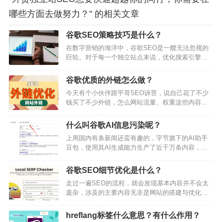
哪些方面去做努力？” 的相关文章
谷歌SEO策略技巧是什么？
在数字营销的海洋中，谷歌SEO是一艘无法忽视的
巨轮。对于每一个独立站点来说，优化搜索引擎排
名不仅是提升可见度的关键，更是吸引流量和潜在
客户的重要手段。在谷歌这个搜索引擎巨头的统治
谷歌优质的外链怎么做？
下，了解并应用有效的SEO策略，已经成为每一个
今天有个小伙伴跟平哥SEO诉苦，说自己花了不少
网站运营者的必修课。然而，SEO的世界充满了挑
钱买了不少外链，怎么网站流量、权重这些内容没
战和竞争。要在数亿的网站中脱颖而出，单纯依靠
有一点点起色。所以这篇文章就着这个点发散一
传统的营销手段已不足以应对。这就需要我们深入
下，聊聊怎么去买外链，或者说怎么去搞外链。我
研究独立站内容创作的每一个细节，从关键词研…
什么叫谷歌AI信息污染呢？
知道现在有不少朋友，是在Fiverr或者什么其他的平
上周国内有条新闻还蛮有趣的，字节旗下的AI助手
台上买外链，且外链整体上比较便宜，成本并不是
豆包，使用其AI生成能力生产了近千万条内容，其
很高。这种方法我之前也有去做，但是现在基本不
基本的策略就是使用内容农场的方式，来污染自然
怎么用了，主要还是因为筛选的成本比较高。因为
搜索结果。然后我今天特意又去关注了一下这个平
我不知道对方卖的这些外链，是不是适合我的…
谷歌SEO细节优化是什么？
台的流量数据，发现他居然又将近千万条的数据给
走过一遍SEO的流程，就会发现基本内容并不会太
下线了。有时候，就不得不佩服这些公司的黑科
庞杂，涉及的主要内容无非是网站的搭建与优化，
技。短短时间内，就可以让谷歌收录近千万条垃圾
需求分析与调研，然后就是内容创建，以及网站推
数据，且又可以在短时间内下线这些链接数据，谷
广。虽然大的框架内容并不多，但是说实话，里面
歌的爬虫估计都要爆粗口了。感慨，字节真是一家”
hreflang标签什么意思？有什么作用？
每一项工作内容都会牵涉大量的细节。也可以说，