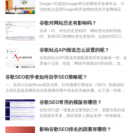
Google I/O是由Google举行的网络开发者年会，讨
论的焦点是用Google和开放网络技术开发网络应
用，Google I/O寓为“开放中创新”(Innovation in the
Open)，会议的形式类似于Google开发者大会。今年
谷歌对网站历史有影响吗？
的Google I/O 2024于美东时间5月14日-15日在加州
目录：01、评估历史进程02、网站变化的时间线
山景城的Shoreline Amphitheatre举行，这个地点距
03、影响SEO的网站变化类型04、以前的SEO工作
离谷歌总部不远，是I/…
1、评估历史进程丨谷歌seo优化技巧衡量SEO变化
的结果可能并非容易之事，一部分原因是因为各个
谷歌站点API推送怎么设置的呢？
活动部分数量太多，另一部分原因是在网站上做改
谷歌的站点API推送凭据配置相对来说麻烦一些，这
变和在自然搜索结果中曝光之前可能相隔数月。这
里做个记录。前提：网络环境能访问到谷歌。这是
个难题只会增加衡量进步以及对结果负责的重要
官方教
性。谷歌seo优化技巧这一节会研究如何衡量你SEO
程:https://developers.google.com/search/apis/inde
的结果。2、网站变化的时间线…
谷歌SEO初学者如何自学SEO策略呢？
xing-api/v3/prereqs1.创建Google API项目进入
一、告诉小白如何seo优化当然，针对搜索引擎优化（SEO）的基础站
https://console.cloud.google.com/apis/credentials
点优化是提高网站在谷歌搜索结果中排名的关键步骤。以下是一些基本
新建一个项目创建项目后再切换到新…
的SEO策略，适合SEO初学者参考实践：1.关键词研究确定核心关键
词：找出与你网站内容相关的关键词和短语，这些是用户在搜索时可能
谷歌SEO常用的模版有哪些？
会输入的词汇。长尾关键词：考虑使用长尾关键词，这类关键词更加具
谷歌SEO是一项复杂且繁琐的工作，需要涉及的优
体，竞争度较低，更容易获得排名。2.网站结构优化清晰的导航：确保
化层面非常多，因此很多人都会采用一些表格或者
网站有逻辑清晰、易…
模版来使工作变得更加系统、标准和高效。具体的
好处我认为有以下几大方面：系统化和标准化：
影响谷歌SEO排名的因素有哪些？
SEO工作涉及多个方面，包括关键词研究、内容优