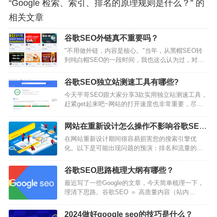
“Google 检索、索引、排名的原理规则是什么？” 的
相关文章
谷歌SEO外链真不重要吗？
"不用做外链，内容是核心。"当年，从黑帽SEO转
到纯白帽SEO的一段时间，我也这么认为过，对外
链嗤之以鼻。从一个极端走向了另一个极端。当
然，今天也有不少人持有这种看法。早年的确存在
谷歌SEO独立站测速工具有哪些?
过一个谷歌流量白捡时期，甚至不需要做内容。写
今天平哥SEO跟大家分享3款实用独立站测速工具，
一个带有目标关键词的网页标题，手工去别的网站
赶紧get起来吧~网站的打开速度也非常重要，尽量
上丢几十条甚至上百条垃圾信息，放上自己网站链
控制在2-3秒以内，网站快速响应可以更好留住用
接，所谓的垃圾外链策略，就可以获得大把优质流
户。没有人喜欢一个需要花很长时间去加载的页
量。钻漏洞会上瘾。甚至围…
网站在重新设计怎么操作不影响谷歌SEO
面，如果你问搜索引擎它们的想法，它也会同意这
流量流失呢？
在网站重新设计期间很容易损害您的搜索引擎优
个观点。快速加载的网站是技术型SEO的核心组成
化。以下是可能出现问题的预演：排名和流量的损
部分。如果你的网站页面加载时间很长，你很可能
失。链接资产损失。破损的页面。页面加载缓慢。
会看到你的页面跳出率飙升，这会不利于你的排
移动体验不好。内部链接损坏。重复内容。例如，
名。用户期待一个流畅的浏览体验，网页加载…
谷歌SEO思路梳理大纲有哪些？
该网站在重新设计期间删除了约15%的自然页面，
最近写了一些Google的文章，今天简单梳理一下，
导致近50%的自然流量损失。有趣的是，即使随后
理清下思路。谷歌SEO ＝ 高质量内容（站内
引用域的增长也无助于恢复流量。幸运的是，避免
SEO） ＋ 优质外链(站外SEO) ＋ 其他因素站内
这些和其他常见问题并不难——只需遵循六个简单
SEO ＝ 高质量内容 ＋ 合理的SEO布局合理的SEO
的规则。1.保留旧站点的备份很容易被忽视，但可…
2024做好google seo的技巧是什么？