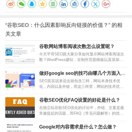
“谷歌SEO：什么因素影响反向链接的价值？” 的相
关文章
谷歌网站博客阅读次数怎么设置呢？
今天平哥SEO跟大家分享如何显示网站博客阅读次
数？WordPress建站，在制作页面模板以及添加各
种小功能的时候就非常方便。比如我想给网站的页
面和文章显示浏览量，可以增加访客阅读的兴趣，
做好google seo的技巧由哪几个方面入手
也可以让我们自己看出哪些文章在你的网站上非常
呢？
SEO其实说来说去就包含三样，网站本身技术优
受欢迎。这里就可以启用WordPress插件：Page
化，内容以及外链，而这三样里，网站的技术优化
View Count1、Page View Count在WordPress后台
是前提本身，确保网站符合谷歌搜索规范，包括调
插件里搜索page view就可以看…
整网站的结构、速度和移动设备兼容性，以提高用
谷歌SEO优化FAQ设置的好处是什么？
户体验和搜索引擎排名。好的网站优化可以确保访
在独立站谷歌SEO优化的讨论中，外链、文案是最
问者能够快速找到他们需要的信息，同时也让搜索
常被提起的话题，而FAQ（常见问题解答）的优化
引擎更容易爬取和索引你的网站。然后就是内容，
往往被不经意地忽视。然而，其潜在价值不容小
然而内容本身涵盖很多方面，关键词的研究是内容
觑。本文将聚焦此问题，深入探讨FAQ优化的重要
的前提，找到潜在客户可能会用来搜索你产品或服
Google对内容需求是什么？怎么做？
性及其策略。FAQ是什么？FAQ，即Frequently
务的…