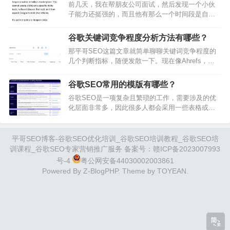
前几天，我在帮朋友公司面试，然后发现一个小伙
Asked Questions的缩写，是指常见问题及解答，通
子能力还挺强的，而且他有那么一个时间段是自己
常以一问一答的形式呈现。FAQ的用途提升用户满
出来做内容站了，所以我也很好奇，为何他现在又
意度：FAQ能够迅速满足访客的需求，让他们轻松
回来找工作了？后面平哥SEO私下和他细聊才发
找到想了解…
谷歌关键词竞争程度分析方法有哪些？
现，原来内容站被谷歌干掉了。而且这种情况已经
那平哥SEO这篇文章就简单聊聊关键词竞争程度的
不是个例了，我发现身边很多做内容站的都存在这
几个判断指标，随便发散一下。现在像Ahrefs，
样的情况。特别是2023年5月的算法更新之后，许多
SEMRUSH这样的数据分析工具，确实对于我们做
网站流量就直接跌进谷底了，更有甚者网站也被
内容营销工作提供了非常多的便利。且这几款工具
deindex掉了。所以最近很多内容站长都在…
谷歌SEO常用的模版有哪些？
也都提供了关键词的竞争程度参考，比如Ahrefs就
谷歌SEO是一项复杂且繁琐的工作，需要涉及的优
将关键词竞争程度通过分值进行分层。一般20分以
化层面非常多，因此很多人都会采用一些表格或者
下的，就属于Easy级别，分数越高，便表示关键词
模版来使工作变得更加系统、标准和高效。具体的
做上去的难度越大。但我现在去做关键词分析的时
好处我认为有以下几大方面：系统化和标准化：
候，一般在观察完这些指标信…
SEO工作涉及多个方面，包括关键词研究、内容优
平哥SEO博客-谷歌SEO优化培训_谷歌SEO培训教程_谷歌SEO培
化、技术优化、外部链接建设等。使用模板或
训课程_谷歌SEO专家营销推广服务 备案号：
赣ICP备2023007993
Checklist可以确保所有工作都按照统一的标准和流
号-4
粤公网安备44030002003861
程进行，从而减少遗漏和错误。提高效率：模板或
Powered By
Z-BlogPHP
. Theme by
TOYEAN
.
Checklist提供了一个明确的指南，…