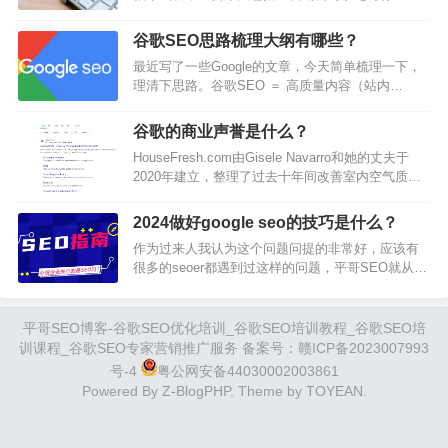
识和业务的深入了解：外包营销公司大概率对外部
这项技能也需要去掌握，至少有SEO思维。从广义
客户的业务领域、产品细节和特定市场不够了解。
上来说，SEO…
谷歌SEO思路梳理大纲有哪些？
而谷歌SEO长期要成功很大程度上依赖于对目标行
最近写了一些Google的文章，今天简单梳理一下，
业和业务深刻理解，外包团队通常没有多少时间深
理清下思路。谷歌SEO ＝ 高质量内容（站内
入了解和获取行业知识，顶多花一个月时间去了解
SEO） ＋ 优质外链(站外SEO) ＋ 其他因素站内
贵公司行业，那已经是花了很多时间了，因为通常
SEO ＝ 高质量内容 ＋ 合理的SEO布局合理的SEO
外包营销公司外包营销公司每个员工通常要服务
谷歌的商业声誉是什么？
布局 ＝ 域名 ＋ URL ＋ 标题 ＋ H1-H3标签 ＋ alt标
很…
HouseFresh.com由Gisele Navarro和她的丈夫于
签＋锚文本内链＋网站加载速度＋很多细节高质量
2020年建立，整理了过去十年间改善室内空气质量
内容 ＝ 关键词调研＋行业客户深入洞察＋优质内容
的所有产品使用感受。他们在地下室里装满了各种
表现形式＋针对某一细分人群写解决问…
净化设备，开展严格的科学测试，并撰写文章来帮
2024做好google seo的技巧是什么？
助消费者们厘清思路、辨别炒作。但2023年9月，谷
作为过来人我认为这个问题问提的非常好，应该有
歌对其搜索引擎算法展开了一系列重大更新。一夜
很多的seoer都遇到过这样的问题，平哥SEO就从我
之间，本来指向HouseFresh的搜索词开始将人们引
10多年的经验来试着回答下。我经常遇到这样的客
导至各大生活方式杂志，这些杂志明显没有实际测
户提问比如：A.我的产品详情页内容比竞争对手的
试…
长，内容也很丰富，还有视频，为什么我的排名没
平哥SEO博客-谷歌SEO优化培训_谷歌SEO培训教程_谷歌SEO培
有它高呢？B.Seurush的流量数据为什么跟谷歌分析
训课程_谷歌SEO专家营销推广服务 备案号：
赣ICP备2023007993
的不样呢？关键词搜索量也不样呢？C.垃圾外链我
号-4
粤公网安备44030002003861
前几天才清理了，为什么今天又查到了呢？D.我的
Powered By
Z-BlogPHP
. Theme by
TOYEAN
.
网站谷歌测速都是90多…