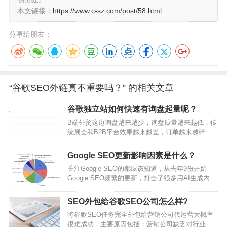
本文链接：
https://www.c-sz.com/post/58.html
分享给朋友：
“谷歌SEO外链真不重要吗？” 的相关文章
谷歌独立站如何快速有询盘起量呢？
B端外贸这边询盘越来越少，询盘质量越来越低，传
统展会和B2B平台效果越来越差，订单越来越碎片
化。亚马逊内卷太严重，很多公司都加做独立站，
希望独立站能补齐一条腿，而独立站这个赛道对流
Google SEO更新影响因素是什么？
量的运营要求更高，时至今日，爆品路线已无法走
关注Google SEO的都应该知道，从去年9份开始
通，垂直站起量慢，投流广告是新站最快最直接见
Google SEO频繁的更新，打击了很多用AI生成内容
效的引流方式。而现在投流成本也越来越高，直接
的内容站，大家都在抱怨内容站越来越难做了。这
ROI越来越低。大家都在想如何寻找新的增长点？平
篇文章来看下Google SEO在这次更新之后到底修改
哥SEO团队看来，打破僵局的唯一可能，只…
SEO外包给谷歌SEO公司怎么样?
了哪些内容，对我们关注工具站的程序员朋友来说
将谷歌SEO任务完全外包给营销公司代运营大概率
意味着什么。SEO技术对于产品的推广来说非常重
很难成功，主要原因包括：营销公司缺乏对行业知
要，特别对于简历企业品牌，对于程序员朋友来说