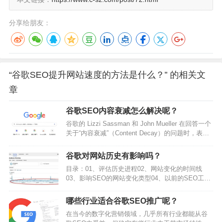
分享给朋友：
“谷歌SEO提升网站速度的方法是什么？” 的相关文
章
谷歌SEO内容衰减怎么解决呢？
谷歌的 Lizzi Sassman 和 John Mueller 在回答一个
关于“内容衰减”（Content Decay）的问题时，表示
对这个词感到困惑，因为他们从未听说过这个词。
原来这是有原因的：内容衰减只是一个新名称，目
谷歌对网站历史有影响吗？
的是让老问题看起来像新问题。Googlers 从未听说
目录：01、评估历史进程02、网站变化的时间线
过内容衰减谷歌技术作家 Lizzi Sassman 在谷歌搜
03、影响SEO的网站变化类型04、以前的SEO工作
索“记录之外”播客开头说，他们正在讨论“内容衰减”
1、评估历史进程丨谷歌seo优化技巧衡量SEO变化
（Conte…
的结果可能并非容易之事，一部分原因是因为各个
哪些行业适合谷歌SEO推广呢？
活动部分数量太多，另一部分原因是在网站上做改
在当今的数字化营销领域，几乎所有行业都能从谷
变和在自然搜索结果中曝光之前可能相隔数月。这