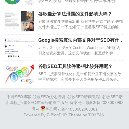
歌SEO中受益，但确实有些行业由于其市场特性和
个难题只会增加衡量进步以及对结果负责的重要
客户搜索行为，使得谷歌SEO投资可以带来更高的
性。谷歌seo优化技巧这一节会研究如何衡量你SEO
回报。通常来说B2B行业大都是比较适合谷歌
的结果。2、网站变化的时间线…
谷歌最新算法泄露的文件影响大吗？
SEO。因为B2B行业通常单价比较高，或者一单数
谷歌算法文件刚曝光出来,就有博主开始讨论了,去找
量很多，总体来说成交一单的价值很高。一年可能
文件大概过了一下,也看了一些谷歌SEO博主的解读.
只要成交一两单就可以收回谷歌SEO的投资回报。
总体而言，并没什么特别新的东西,更谈不上"秘密".
而且B2B成交周期比较长，客户比较有耐心。更适
很多理论,其实老早就有网上SEO爱好者们测试并得
合投资谷歌SEO这种需要较长时间才能看…
Google搜索算法内部文件对于SEO有什么
出结论过,这次只是从内部文件里验证了而已.国外
参考意义？
近日，Google搜索的Content Warehouse API的内
SEO大咖们虽然都在讨论,但大多数都反应平淡。搬
部文档意外泄露。这份文件犹如一颗重磅炸弹，在
一下国外SEO从业者整理的内容:1)链接多样性和相
SEO界引起了轩然大波。泄露内容包含了Google搜
关性：链接多样性和相关性仍然是关键因素。…
索内容存储的当前活动架构，详细描述了数千个特
谷歌SEO工具软件哪些比较好用呢？
征和模块，以及内容、链接和用户交互数据的存储
SEO（搜索引擎优化）是一项复杂且不断发展的数
方式，为我们理解Google搜索算法的内部运作机制
字营销技术，它需要专业人员利用多种工具来分
提供了前所未有的机会。在数以万计的参数中，以
析、计划和执行策略。这些工具可以帮助SEO专家
下是一些对SEO具有重要参考意义的重点参数：1.
从不同的角度审视和优化网站，从而在搜索引擎结
内容…
果页面上获得更高的排名。以下是一些广泛使用的
平哥SEO博客-谷歌SEO优化培训_谷歌SEO培训教程_谷歌SEO培
SEO工具软件：Google Analytics：这个工具提供网
训课程_谷歌SEO专家营销推广服务 备案号：
赣ICP备2023007993
站访客的数量、身份和来源等详细信息，是分析网
号-4
粤公网安备44030002003861
站流量和用户行为的重要工具。Ahrefs：Ahrefs是业
Powered By
Z-BlogPHP
. Theme by
TOYEAN
.
界领先的外链…