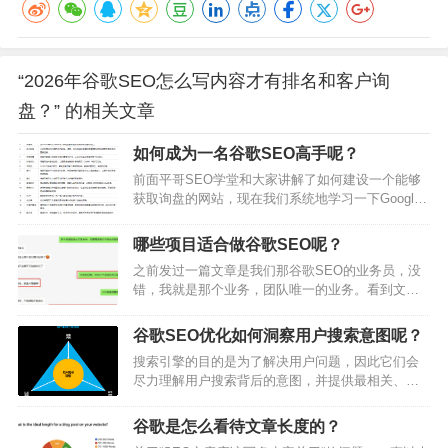
“2026年谷歌SEO怎么写内容才有排名和客户询
盘？” 的相关文章
如何成为一名谷歌SEO高手呢？
前面平哥SEO学堂和大家讲解了如何建设一个能够
获取询盘的网站，现在我们系统地学习一下Google
SEO的知识。如果对建站感兴趣可以回顾《如何做
出能获得询盘的好首页》等系列文章。学习搜索引
哪些项目适合做谷歌SEO呢？
擎优化（SEO）并没有一个固定的模式，你向每个
之前发过一篇文章是我们那谷歌SEO的业务员，没
SEO的从业者询问是如何学习的，恐怕得到的都是
错，我就是那个业务，团队唯一的业务。看到文章
不同的方法。但这不意味着你就没有头绪开始了，
下面很多人留言，建议把我开掉，还开玩笑说，只
下面我们总结一些方法和踩坑经验，快速走完从初
要有我这样的业务在，公司就别想做大。不管是建
学者到资深玩家的路线，当然需要你…
谷歌SEO优化如何洞察用户搜索意图呢？
议开掉我的还是支持我的，我在这里都要表达感
搜索引擎的目的是为了解决用户问题，因此它们会
谢，相信你们都是为了平哥SEO团队有更好的未
尽力理解用户搜索背后的意图，并提供最相关、最
来，在这个浮躁的社会，能够为别人提一句建议，
有价值的结果。为了迎合搜索引擎的规则，网站运
当得起一句难能可贵！2024年，平哥SEO团队也已
营者也需要了解搜索意图，并优化网站内容来满足
经走过了11个年头，这期间有被好几个客户争…
谷歌是怎么看待文章长度的？
用户需求。什么是搜索意图？搜索意图Search