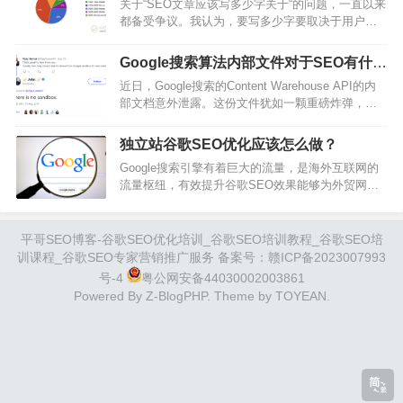
关于“SEO文章应该写多少字关于“的问题，一直以来
Intent，也称为用户意图、受众意图或查询意图，是
都备受争议。我认为，要写多少字要取决于用户搜
指用户在搜索引擎中输入特定术语的背后的目的或
索意图，并没有固定的标准。判断SEO文章要写多
原因。换句话说，它代表了用户使用像谷歌或必应
长，我主要考虑的两个因素是：主题的深度和广度
这样的搜索引擎时希望实现的目标或所寻…
Google搜索算法内部文件对于SEO有什么
用户的实际意图和需求比如说，一篇关于如何自拍
参考意义？
近日，Google搜索的Content Warehouse API的内
的文章，与一篇深入探讨数码相机发明史的文章，
部文档意外泄露。这份文件犹如一颗重磅炸弹，在
它们的长度肯定是不同的。为什么呢？首先，不同
SEO界引起了轩然大波。泄露内容包含了Google搜
的主题内容需要的信息量和阐述深度都是不同的。
索内容存储的当前活动架构，详细描述了数千个特
尽管自拍技巧可能看似简单，但真要详细解释…
独立站谷歌SEO优化应该怎么做？
征和模块，以及内容、链接和用户交互数据的存储
Google搜索引擎有着巨大的流量，是海外互联网的
方式，为我们理解Google搜索算法的内部运作机制
流量枢纽，有效提升谷歌SEO效果能够为外贸网站
提供了前所未有的机会。在数以万计的参数中，以
带来源源不断的流量和潜在客户。独立站在做
下是一些对SEO具有重要参考意义的重点参数：1.
GoogleSEO的过程，其实就是一个不断提升网站排
内容…
名的过程。谷歌SEO排名越靠前，网站的排名就越
平哥SEO博客-谷歌SEO优化培训_谷歌SEO培训教程_谷歌SEO培
高，这意味着更多的询盘。今天就和大家从五个方
训课程_谷歌SEO专家营销推广服务 备案号：
赣ICP备2023007993
面深度解析独立站谷歌SEO优化：选择一个好的域
号-4
粤公网安备44030002003861
名域名是网站的基石，其在SEO中的价值不容忽
Powered By
Z-BlogPHP
. Theme by
TOYEAN
.
视。一个好的域名（比如谷歌SEO…