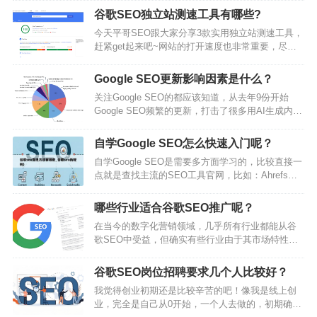
和渠道。但不知道你们有没有发现，虽然给某个页
谷歌SEO独立站测速工具有哪些?
面做了很多外链，可工具却不一定能查到。这里面
今天平哥SEO跟大家分享3款实用独立站测速工具，
原因很多，可能是工具抓取不到，外链没收录，或
赶紧get起来吧~网站的打开速度也非常重要，尽量
是外链付款后还没被收录就删了。前两者还好，可
控制在2-3秒以内，网站快速响应可以更好留住用
以归咎于工具或时间，而最后一个算是实打实地被
户。没有人喜欢一个需要花很长时间去加载的页
骗了，尤其是guest post外链被删。…
Google SEO更新影响因素是什么？
面，如果你问搜索引擎它们的想法，它也会同意这
关注Google SEO的都应该知道，从去年9份开始
个观点。快速加载的网站是技术型SEO的核心组成
Google SEO频繁的更新，打击了很多用AI生成内容
部分。如果你的网站页面加载时间很长，你很可能
的内容站，大家都在抱怨内容站越来越难做了。这
会看到你的页面跳出率飙升，这会不利于你的排
篇文章来看下Google SEO在这次更新之后到底修改
名。用户期待一个流畅的浏览体验，网页加载…
自学Google SEO怎么快速入门呢？
了哪些内容，对我们关注工具站的程序员朋友来说
自学Google SEO是需要多方面学习的，比较直接一
意味着什么。SEO技术对于产品的推广来说非常重
点就是查找主流的SEO工具官网，比如：Ahrefs，
要，特别对于简历企业品牌，对于程序员朋友来说
Semrush，Moz等，网站Blog里面有很多干货可以
这项技能也需要去掌握，至少有SEO思维。从广义
学习；另外就是一些国外的SEO大神博客，比如：
上来说，SEO…
哪些行业适合谷歌SEO推广呢？
Backlinko.com，searchenginejournal.com；最后就
在当今的数字化营销领域，几乎所有行业都能从谷
是可以买一些SEO底层逻辑的书看一下。SEO领域
歌SEO中受益，但确实有些行业由于其市场特性和
内，包含多个板块：关键词研究，SEO诊断，技术
客户搜索行为，使得谷歌SEO投资可以带来更高的
SEO，On P…
回报。通常来说B2B行业大都是比较适合谷歌
谷歌SEO岗位招聘要求几个人比较好？
SEO。因为B2B行业通常单价比较高，或者一单数
我觉得创业初期还是比较辛苦的吧！像我是线上创
量很多，总体来说成交一单的价值很高。一年可能
业，完全是自己从0开始，一个人去做的，初期确实
只要成交一两单就可以收回谷歌SEO的投资回报。