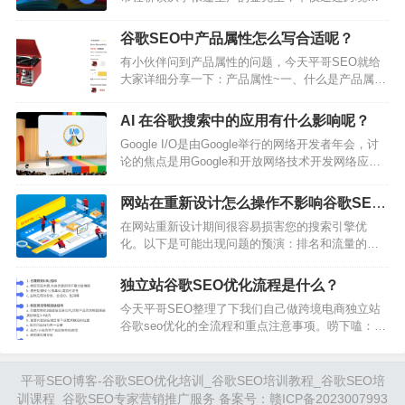
能会说，哦！原来你是小白啊。对滴俺是小白，独
商独立站平台，结合谷歌SEO优化关键词排名，实
立站的学生，没得到你的认可，俺继续努力！然后
现了从批发到零售的转变，还将销售从欧洲和美国
永远保持0的心态学习）。写作是一条认识自己，认
谷歌SEO中产品属性怎么写合适呢？
扩大到智利和中东及其他国家和地区。尤其是创立
识真理…
有小伙伴问到产品属性的问题，今天平哥SEO就给
品牌后，利润比之前成倍增长。（据《美联社》7月
大家详细分享一下：产品属性~一、什么是产品属
8日报道）为世界加分，谷歌SEO助推中国外贸高质
性？产品属性是描述商品的详细信息和功能，并提
量增长介绍跨境电子商务的快速崛起重塑了国际贸
供消费者决定购买所需的信息。产品属性可以包括
易格局，为各种规模的企业与全球消费者建立…
AI 在谷歌搜索中的应用有什么影响呢？
设计特征、技术规格、价格和制造中使用的材料。
Google I/O是由Google举行的网络开发者年会，讨
产品属性分为两类：有形和无形。有形属性是感官
论的焦点是用Google和开放网络技术开发网络应
可以感知的物理属性，例如颜色、形状、大小和纹
用，Google I/O寓为“开放中创新”(Innovation in the
理。无形属性是无法通过看到或持有产品来感知的
Open)，会议的形式类似于Google开发者大会。今年
特征。例如，看看这个Victrola电唱机系统…
网站在重新设计怎么操作不影响谷歌SEO
的Google I/O 2024于美东时间5月14日-15日在加州
流量流失呢？
在网站重新设计期间很容易损害您的搜索引擎优
山景城的Shoreline Amphitheatre举行，这个地点距
化。以下是可能出现问题的预演：排名和流量的损
离谷歌总部不远，是I/…
失。链接资产损失。破损的页面。页面加载缓慢。
移动体验不好。内部链接损坏。重复内容。例如，
独立站谷歌SEO优化流程是什么？
该网站在重新设计期间删除了约15%的自然页面，
今天平哥SEO整理了下我们自己做跨境电商独立站
导致近50%的自然流量损失。有趣的是，即使随后
谷歌seo优化的全流程和重点注意事项。唠下嗑：很
引用域的增长也无助于恢复流量。幸运的是，避免
多人都觉得谷歌SEO优化似乎很难，尤其是个非常
这些和其他常见问题并不难——只需遵循六个简单
难入门的技术活，尤其是对于B2C的跨境电商网站
的规则。1.保留旧站点的备份很容易被忽视，但可…
新手站长来说。说下我的个人经历。我本人在入行
平哥SEO博客-谷歌SEO优化培训_谷歌SEO培训教程_谷歌SEO培
之前从事了多年的海外广告相关的工作，但我对这
训课程_谷歌SEO专家营销推广服务 备案号：
赣ICP备2023007993