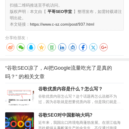
扫描二维码推送至手机访问。
版权声明：本文由【
平哥SEO学堂
】整理发布，如需转载请注
明出处。
本文链接：
https://www.c-sz.com/post/937.html
分享给朋友：
“谷歌SEO凉了，AI把Google流量吃光了是真的
吗？” 的相关文章
谷歌优质内容是什么？怎么写？
谷歌优质内容怎么写？这个话题再怎么说都不为
过，因为谷歌就是想要优质内容，但是我们就是不
会写优质内容。写出来真的不一样。看一边学一
遍，写一遍就要反复看几遍，发出去之后还要看一
谷歌SEO对中国影响大吗?
遍，当然最重要的是跟着方法做一遍。这就是写这
近年来，我国出口跨境电商蓬勃发展。在浙江临海
个号的原因吧，边学边记录边做。（看到这里你可
市杜桥镇从事帐篷生产的金先生，不仅通过跨境电