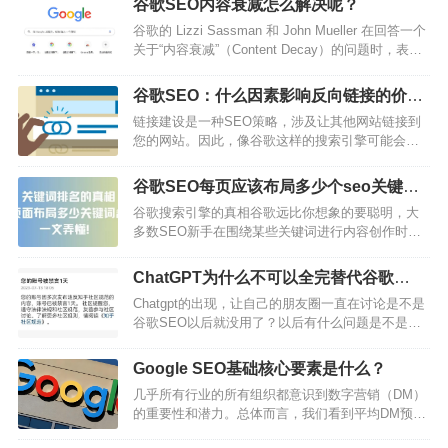
谷歌SEO内容衰减怎么解决呢？
谷歌的 Lizzi Sassman 和 John Mueller 在回答一个
关于“内容衰减”（Content Decay）的问题时，表示
对这个词感到困惑，因为他们从未听说过这个词。
原来这是有原因的：内容衰减只是一个新名称，目
谷歌SEO：什么因素影响反向链接的价
的是让老问题看起来像新问题。Googlers 从未听说
值？
链接建设是一种SEO策略，涉及让其他网站链接到
过内容衰减谷歌技术作家 Lizzi Sassman 在谷歌搜
您的网站。因此，像谷歌这样的搜索引擎可能会认
索“记录之外”播客开头说，他们正在讨论“内容衰减”
为它更权威，并在免费搜索结果中排名更高。基本
（Conte…
上，谷歌将来自其他网站的某些类型的链接（反向
谷歌SEO每页应该布局多少个seo关键词
链接）视为认可。指向您网站的反向链接的质量和
合适呢？
谷歌搜索引擎的真相谷歌远比你想象的要聪明，大
数量越高，它看起来就越值得信赖。Google的搜索
多数SEO新手在围绕某些关键词进行内容创作时，
算法在确定是否将bbc.co.uk包含在相关搜索结果中
常常出现这样一个顾虑，当平哥SEO写某篇长文，
以及包含在相关搜索结果中的高度时，会考虑到这
focus在固定的关键词的时候，是否代表平哥SEO的
种强大的反向链接配置文件。结果…
ChatGPT为什么不可以全完替代谷歌
文章只能在固定的几个关键词下获得排名？现在针
SEO？
Chatgpt的出现，让自己的朋友圈一直在讨论是不是
对这个疑惑，平哥SEO来告诉你一个简单的答案，
谷歌SEO以后就没用了？以后有什么问题是不是直
当你创作出有价值的内容页面时，你的这个页面获
接问ChatGPT就好了？于是自己亲自尝试了3个月的
得各个关键词排名的机会和数量是无限多的，前提
ChatGPT，根据自己实际的操作来客观的分析
是有用户在搜索与你内容相关的关键词…
Google SEO基础核心要素是什么？
ChatGPT为什么不可以全完替代SEO？以及如何使
几乎所有行业的所有组织都意识到数字营销（DM）
用ChatGPT来更好的提高Google SEO的效率，并降
的重要性和潜力。总体而言，我们看到平均DM预算
低整体成本。当然仅仅只是靠着一个Chatgpt并不能
增加了13%，这标志着对在线营销计划的转变和投
把所有的SEO事情搞定，所以给大家提供了…