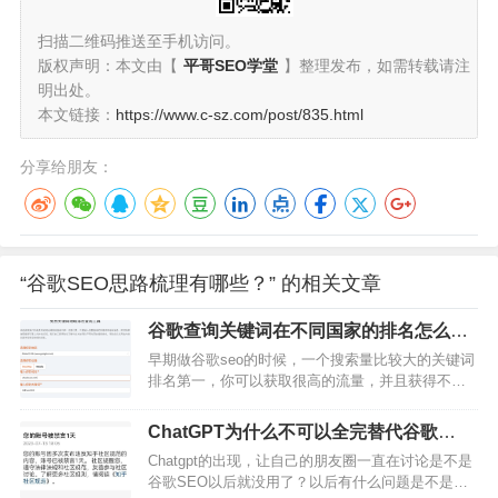
扫描二维码推送至手机访问。
版权声明：本文由【
平哥SEO学堂
】整理发布，如需转载请注
明出处。
本文链接：
https://www.c-sz.com/post/835.html
分享给朋友：
“谷歌SEO思路梳理有哪些？” 的相关文章
谷歌查询关键词在不同国家的排名怎么查
呢？
早期做谷歌seo的时候，一个搜索量比较大的关键词
排名第一，你可以获取很高的流量，并且获得不错
的询盘或者销量，甚至会因为这一个关键词的排名
一家公司可以上市。但是随着谷歌算法的成熟，以
ChatGPT为什么不可以全完替代谷歌
及满足不同国家市场的用户搜索需求。往往一个很
SEO？
Chatgpt的出现，让自己的朋友圈一直在讨论是不是
大搜索量的关键词或是一个很小的关键词，在不同
谷歌SEO以后就没用了？以后有什么问题是不是直
国家市场的排名也就不一样。但是新手往往会犯一