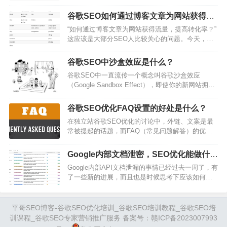
接问ChatGPT就好了？于是自己亲自尝试了3个月的
个错误，只关注全球排名也就是google.com的排
ChatGPT，根据自己实际的操作来客观的分析
名。这个一般也是美国排名，但是如果你…
谷歌SEO如何通过博客文章为网站获得流
ChatGPT为什么不可以全完替代SEO？以及如何使
量和转化？
“如何通过博客文章为网站获得流量，提高转化率？”
用ChatGPT来更好的提高Google SEO的效率，并降
这应该是大部分SEO人比较关心的问题。今天，平
低整体成本。当然仅仅只是靠着一个Chatgpt并不能
哥SEO就以自身的经验来给大家分享一下怎么做出
把所有的SEO事情搞定，所以给大家提供了…
排名前三且有流量的博客文章。一.什么是博客文章
谷歌SEO中沙盒效应是什么？
我相信点开这篇文章的人对博客文章都有一定的概
谷歌SEO中一直流传一个概念叫谷歌沙盒效应
念，所以我这边只提供了一版比较简洁的定义：1、
（Google Sandbox Effect），即使你的新网站拥有
发布在网站blog版块的文章，新闻稿，指南等；2、
大量高质量外链和优质内容，也无法在谷歌搜索中
通常涵盖一个特定的话题或疑问，具有教育性质；
排名靠前。这是SEO行业最有争议的一个概念之
3、字数在500到2000字以…
谷歌SEO优化FAQ设置的好处是什么？
一。谷歌沙盒效应真实存在吗？如果存在，我们该
在独立站谷歌SEO优化的讨论中，外链、文案是最
如何做？本文将围绕谷歌沙盒向大家详细介绍谷歌
常被提起的话题，而FAQ（常见问题解答）的优化
沙盒的来源和应对方法。文章内容较长，建议先收
往往被不经意地忽视。然而，其潜在价值不容小
藏再看。让我们开始吧！什么是谷歌沙盒?2004年有
觑。本文将聚焦此问题，深入探讨FAQ优化的重要
人在Webmaster…
Google内部文档泄密，SEO优化能做什
性及其策略。FAQ是什么？FAQ，即Frequently
么？
Google内部API文档泄漏的事情已经过去一周了，有
Asked Questions的缩写，是指常见问题及解答，通
了一些新的进展，而且也是时候思考下应该如何调
常以一问一答的形式呈现。FAQ的用途提升用户满
整了。最新进展首先就是Google已经对这份文档做
意度：FAQ能够迅速满足访客的需求，让他们轻松
出了回应。承认了这份文档是内部文档，不过也提
找到想了解…
醒这个文档是“缺少背景信息、过时、不完整的信
平哥SEO博客-谷歌SEO优化培训_谷歌SEO培训教程_谷歌SEO培
息”，而且也说Google一直在分享搜索系统的运行规
训课程_谷歌SEO专家营销推广服务 备案号：
赣ICP备2023007993
则，并保护排名不被操纵。完整表述是：“我们建议