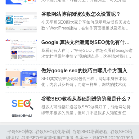
销人员看到特定关键词或主题在一段时间内的流行
重要性。结合上节课我们讲了如何编辑高质量的文
程度，并接收对他们的客户…
章，接下来我们通过外链快速让文章更好更快的获
谷歌网站博客阅读次数怎么设置呢？
取流量和排名。一、外链原理及价值影响因素1、外
今天平哥SEO跟大家分享如何显示网站博客阅读次
链原理外链也称为反向链接，是指从其他网站指向
数？WordPress建站，在制作页面模板以及添加各
你网站的链接。其中高质量的外链效果越好，可以
种小功能的时候就非常方便。比如我想给网站的页
大大提升网站的权威性、搜索引擎排名，同时可以
面和文章显示浏览量，可以增加访客阅读的兴趣，
给你网站带来大量流量。道理类似于…
Google 算法文档泄露对SEO优化有什么
也可以让我们自己看出哪些文章在你的网站上非常
影响？
我看到有人在问：“平哥SEO，你怎么看待Google这
受欢迎。这里就可以启用WordPress插件：Page
次文档泄露的事情？”我的观点是，这事情对我们普
View Count1、Page View Count在WordPress后台
通SEO玩家没有什么太大的影响，不用杞人忧天。
插件里搜索page view就可以看…
因为就算给你知道算法，你也没有短时间内拥有大
做好google seo的技巧由哪几个方面入手
量的资源去获取这个算法中的利益。我举个例子，
呢？
SEO其实说来说去就包含三样，网站本身技术优
好比很多人说：“数据表明，现在用户行为数据非常
化，内容以及外链，而这三样里，网站的技术优化
重要”，那普通玩家能在短时间号召不同IP来去完成
是前提本身，确保网站符合谷歌搜索规范，包括调
这样的点击行为么？显然是很难的！有些事情是知
整网站的结构、速度和移动设备兼容性，以提高用
易行难，而那些有号召力的人，…
谷歌SEO教程从基础到进阶阶段是什么？
户体验和搜索引擎排名。好的网站优化可以确保访
很多人可能都知道谷歌SEO做得好了，能给网站持
问者能够快速找到他们需要的信息，同时也让搜索
续带来很多的流量，但却并不是很多人知道要怎么
引擎更容易爬取和索引你的网站。然后就是内容，
做。于是有人会想自学SEO，但外面有很多信息，
然而内容本身涵盖很多方面，关键词的研究是内容
而且搜索引擎算法也在不断变化，很难系统地进行
的前提，找到潜在客户可能会用来搜索你产品或服
学习，所以今天，平哥SEO把谷歌SEO的核心知识
平哥SEO博客-谷歌SEO优化培训_谷歌SEO培训教程_谷歌SEO培
务的…
点，包括一些注意的地方都整理了出来，如果你是
训课程_谷歌SEO专家营销推广服务 备案号：
赣ICP备2023007993