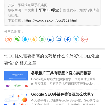
扫描二维码推送至手机访问。
版权声明：本文由【
平哥SEO学堂
】整理发布，如需转载请注
明出处。
本文链接：
https://www.c-sz.com/post/682.html
分享给朋友：
“SEO优化需要提高的技巧是什么？外贸SEO优化重
要性” 的相关文章
谷歌推广工具有哪些？官方实用推荐
Google是全球最大的搜索引擎，作为全球流量第一
的搜索引擎，所有的跨境营销都离不开Google，所
以我们做独立站一定要了解Google的规则和运用
Google分析工具，这样我们在做推广时才能事半功
Google SEO外链免费资源怎么找呢？
倍。1、谷歌趋势Google Trends网址：
今天是平哥SEO主讲Google Seo外链。Seo盛传经
https://trends.google.com/Google Trends可以让营
久不衰的定理：内容为王，外链为皇，可见外链的