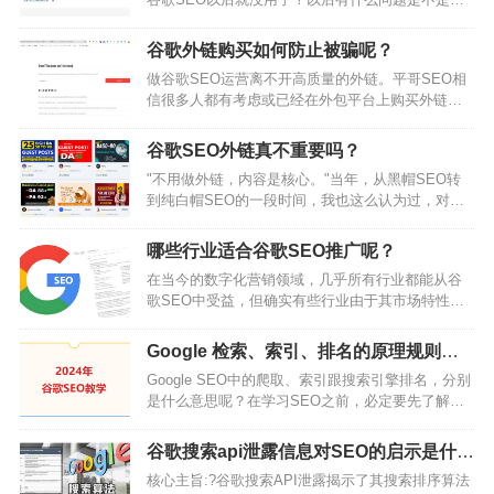
接问ChatGPT就好了？于是自己亲自尝试了3个月的
ChatGPT，根据自己实际的操作来客观的分析
谷歌外链购买如何防止被骗呢？
ChatGPT为什么不可以全完替代SEO？以及如何使
做谷歌SEO运营离不开高质量的外链。平哥SEO相
用ChatGPT来更好的提高Google SEO的效率，并降
信很多人都有考虑或已经在外包平台上购买外链。
低整体成本。当然仅仅只是靠着一个Chatgpt并不能
我们谷歌SEO培训课教程也给大家提供了一些思路
把所有的SEO事情搞定，所以给大家提供了…
和渠道。但不知道你们有没有发现，虽然给某个页
谷歌SEO外链真不重要吗？
面做了很多外链，可工具却不一定能查到。这里面
"不用做外链，内容是核心。"当年，从黑帽SEO转
原因很多，可能是工具抓取不到，外链没收录，或
到纯白帽SEO的一段时间，我也这么认为过，对外
是外链付款后还没被收录就删了。前两者还好，可
链嗤之以鼻。从一个极端走向了另一个极端。当
以归咎于工具或时间，而最后一个算是实打实地被
然，今天也有不少人持有这种看法。早年的确存在
骗了，尤其是guest post外链被删。…
哪些行业适合谷歌SEO推广呢？
过一个谷歌流量白捡时期，甚至不需要做内容。写
在当今的数字化营销领域，几乎所有行业都能从谷
一个带有目标关键词的网页标题，手工去别的网站
歌SEO中受益，但确实有些行业由于其市场特性和
上丢几十条甚至上百条垃圾信息，放上自己网站链
客户搜索行为，使得谷歌SEO投资可以带来更高的
接，所谓的垃圾外链策略，就可以获得大把优质流
回报。通常来说B2B行业大都是比较适合谷歌
量。钻漏洞会上瘾。甚至围…
Google 检索、索引、排名的原理规则是
SEO。因为B2B行业通常单价比较高，或者一单数
什么？
Google SEO中的爬取、索引跟搜索引擎排名，分别
量很多，总体来说成交一单的价值很高。一年可能
是什么意思呢？在学习SEO之前，必定要先了解一
只要成交一两单就可以收回谷歌SEO的投资回报。
下谷歌搜索引擎的运作方式。从你的网站文章发布
而且B2B成交周期比较长，客户比较有耐心。更适
的那一瞬间，你的文章网址会经历：被找到、被爬
合投资谷歌SEO这种需要较长时间才能看…
谷歌搜索api泄露信息对SEO的启示是什
取（检索）、被索引，然后才能出现在Google搜索
么？
核心主旨:?谷歌搜索API泄露揭示了其搜索排序算法
引擎里面并且加入Google搜索结果的排名。上面的