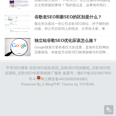
我看到有人在问：“平哥SEO，你怎么看待Google这
变和在自然搜索结果中曝光之前可能相隔数月。这
次文档泄露的事情？”我的观点是，这事情对我们普
个难题只会增加衡量进步以及对结果负责的重要
通SEO玩家没有什么太大的影响，不用杞人忧天。
性。谷歌seo优化技巧这一节会研究如何衡量你SEO
因为就算给你知道算法，你也没有短时间内拥有大
的结果。2、网站变化的时间线…
谷歌老SEO和新SEO的区别是什么？
量的资源去获取这个算法中的利益。我举个例子，
最近有去面试一些公司谷歌SEO岗位，对于聊到的
好比很多人说：“数据表明，现在用户行为数据非常
问题，和公司目前招人的情况，分享给大家。事实
重要”，那普通玩家能在短时间号召不同IP来去完成
上，平哥SEO经常在思考，我们做SEO很多年的
这样的点击行为么？显然是很难的！有些事情是知
人，和一些新人，刚毕业1年的人，差距在哪里？如
易行难，而那些有号召力的人，…
独立站谷歌SEO优化应该怎么做？
果只是单纯的聊天，讲理论，讲真几乎是没有差距
Google搜索引擎有着巨大的流量，是海外互联网的
的，这个信息时代，大家伙坐下来都能聊上一大堆
流量枢纽，有效提升谷歌SEO效果能够为外贸网站
的理论基础，应该怎么做，大概怎么做。如果非得
带来源源不断的流量和潜在客户。独立站在做
说老SEO和新SEO的区别，我想大概是经验和资源
GoogleSEO的过程，其实就是一个不断提升网站排
以及扩展成面的差距了。经验讲的就是老S…
名的过程。谷歌SEO排名越靠前，网站的排名就越
平哥SEO博客-谷歌SEO优化培训_谷歌SEO培训教程_谷歌SEO培
高，这意味着更多的询盘。今天就和大家从五个方
训课程_谷歌SEO专家营销推广服务 备案号：
赣ICP备2023007993
面深度解析独立站谷歌SEO优化：选择一个好的域
号-4
粤公网安备44030002003861
名域名是网站的基石，其在SEO中的价值不容忽
Powered By
Z-BlogPHP
. Theme by
TOYEAN
.
视。一个好的域名（比如谷歌SEO…