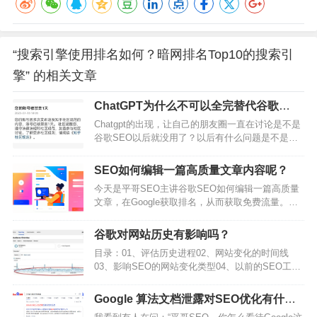
“搜索引擎使用排名如何？暗网排名Top10的搜索引
擎” 的相关文章
ChatGPT为什么不可以全完替代谷歌
SEO？
Chatgpt的出现，让自己的朋友圈一直在讨论是不是
谷歌SEO以后就没用了？以后有什么问题是不是直
接问ChatGPT就好了？于是自己亲自尝试了3个月的
ChatGPT，根据自己实际的操作来客观的分析
SEO如何编辑一篇高质量文章内容呢？
ChatGPT为什么不可以全完替代SEO？以及如何使
今天是平哥SEO主讲谷歌SEO如何编辑一篇高质量
用ChatGPT来更好的提高Google SEO的效率，并降
文章，在Google获取排名，从而获取免费流量。
低整体成本。当然仅仅只是靠着一个Chatgpt并不能
一、写文章前准备写文章之前，如果你不知道如何
把所有的SEO事情搞定，所以给大家提供了…
动笔，如何选题，不妨问下自己下面这几个问题。
谷歌对网站历史有影响吗？
1、客户群体主要关注我们产品/服务哪些问题？2、
目录：01、评估历史进程02、网站变化的时间线
为什么写这篇文章，写这篇文章能解决客户哪些疑
03、影响SEO的网站变化类型04、以前的SEO工作
问？3、这篇文章核心优化的关键词是哪一个？4、
1、评估历史进程丨谷歌seo优化技巧衡量SEO变化
这个关键词，是否值得做？经数据分析能预估给我
的结果可能并非容易之事，一部分原因是因为各个
带来多少流量？总结：平哥SEO的这…
Google 算法文档泄露对SEO优化有什么
活动部分数量太多，另一部分原因是在网站上做改
影响？