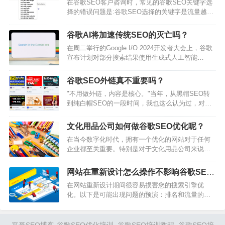
在谷歌SEO客户咨询时，常见的谷歌SEO关键字选
户需求，同时具备良好的可阅读性。网站结构优化
择的错误问题是:谷歌SEO选择的关键字是流量越多
确保网站结构清晰，每个页面都应有一个明确的主
越好么？在谷歌SEO中，关键字的流量固然重要，
题，并且所有页面通过内部链接相互连接，使谷歌
但流量多并不一定就意味着SEO策略的成功。以下
爬虫可以轻松地找到和索引所有页面。技术SEO优
谷歌AI将加速传统SEO的灭亡吗？
是一些需要考虑的因素：相关性：关键字必须与网
化…
在周二举行的Google I/O 2024开发者大会上，谷歌
站内容高度相关。即使某个关键字的搜索量很大，
宣布计划对部分搜索结果使用生成式人工智能
但如果与网站内容不相关，吸引来的流量也不会转
（AI）来组织整个搜索结果页面。之前，用户可以
化为实际的用户或客户。用户意图：理解用户搜索
通过在Google实验室中选择加入体验来尝试Google
某个关键字的意图非常重要。一个关键字…
谷歌SEO外链真不重要吗？
基于聊天机器人的搜索（当时称为“搜索生成体验”
"不用做外链，内容是核心。"当年，从黑帽SEO转
（SGE））。现在，当所有用户搜索特定主题或产
到纯白帽SEO的一段时间，我也这么认为过，对外
品时，AI搜索将变得可用。与传统的谷歌搜索不
链嗤之以鼻。从一个极端走向了另一个极端。当
同，AI搜索针对用户的自然语言查询返回一个定制
然，今天也有不少人持有这种看法。早年的确存在
的文本和链接包—…
文化用品公司如何做谷歌SEO优化呢？
过一个谷歌流量白捡时期，甚至不需要做内容。写
在当今数字化时代，拥有一个优化的网站对于任何
一个带有目标关键词的网页标题，手工去别的网站
企业都至关重要。特别是对于文化用品公司来说，
上丢几十条甚至上百条垃圾信息，放上自己网站链
如何提升谷歌SEO关键字排名和销售额就更加显得
接，所谓的垃圾外链策略，就可以获得大把优质流
关键。通过合理选择关键字、优化网站内容、提升
量。钻漏洞会上瘾。甚至围…
网站在重新设计怎么操作不影响谷歌SEO
用户体验等方法，可以有效提高网站在搜索引擎中
流量流失呢？
在网站重新设计期间很容易损害您的搜索引擎优
的排名，吸引更多潜在客户。而为了增加销售额，
化。以下是可能出现问题的预演：排名和流量的损
除了提高网站流量外，还要注重产品质量和品牌宣
失。链接资产损失。破损的页面。页面加载缓慢。
传，提升客户满意度和忠诚度。通过持续努力和优
移动体验不好。内部链接损坏。重复内容。例如，
化，文化用品公司的发展前景将更加广阔。为什么
该网站在重新设计期间删除了约15%的自然页面，
平哥SEO博客-谷歌SEO优化培训_谷歌SEO培训教程_谷歌SEO培