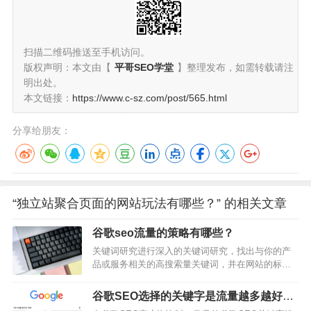
扫描二维码推送至手机访问。
版权声明：本文由【
平哥SEO学堂
】整理发布，如需转载请注
明出处。
本文链接：
https://www.c-sz.com/post/565.html
分享给朋友：
“独立站聚合页面的网站玩法有哪些？” 的相关文章
谷歌seo流量的策略有哪些？
关键词研究进行深入的关键词研究，找出与你的产
品或服务相关的高搜索量关键词，并在网站的标
题、描述、URL和内容中合理使用这些关键词。高
质量内容创作创建高质量、原创的内容，满足用户
谷歌SEO选择的关键字是流量越多越好
的搜索需求。内容应具有洞察力，能够精准满足用
么？