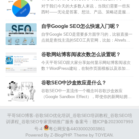
量的运营要求更高，时至今日，爆品路线已无法走
对于我们今天的大多数人来说，当我们需要一些东
通，垂直站起量慢，投流广告是新站最快最直接见
西时——无论是答案、想法、产品、策略还是服务
效的引流方式。而现在投流成本也越来越高，直接
——我们都会从询问搜索引擎开始。仅谷歌每天就
ROI越来越低。大家都在想如何寻找新的增长点？平
有35亿次搜索。因此，正如搜索引擎在我们的生活
哥SEO团队看来，打破僵局的唯一可能，只…
自学Google SEO怎么快速入门呢？
中变得很重要一样，它们也已成为许多商业营销策
自学Google SEO是需要多方面学习的，比较直接一
略不可或缺的一部分。事实上，49%的营销人员认
点就是查找主流的SEO工具官网，比如：Ahrefs，
为自然搜索是投资回报率最高的渠道。自然搜索只
Semrush，Moz等，网站Blog里面有很多干货可以
是常规的非广告搜索引擎结果的一个花哨名称，营
学习；另外就是一些国外的SEO大神博客，比如：
销人员使用自然搜索作为营销渠道的方式是通过
谷歌网站博客阅读次数怎么设置呢？
Backlinko.com，searchenginejournal.com；最后就
搜…
今天平哥SEO跟大家分享如何显示网站博客阅读次
是可以买一些SEO底层逻辑的书看一下。SEO领域
数？WordPress建站，在制作页面模板以及添加各
内，包含多个板块：关键词研究，SEO诊断，技术
种小功能的时候就非常方便。比如我想给网站的页
SEO，On P…
面和文章显示浏览量，可以增加访客阅读的兴趣，
谷歌SEO中沙盒效应是什么？
也可以让我们自己看出哪些文章在你的网站上非常
谷歌SEO中一直流传一个概念叫谷歌沙盒效应
受欢迎。这里就可以启用WordPress插件：Page
（Google Sandbox Effect），即使你的新网站拥有
View Count1、Page View Count在WordPress后台
大量高质量外链和优质内容，也无法在谷歌搜索中
插件里搜索page view就可以看…
排名靠前。这是SEO行业最有争议的一个概念之
一。谷歌沙盒效应真实存在吗？如果存在，我们该
平哥SEO博客-谷歌SEO优化培训_谷歌SEO培训教程_谷歌SEO培
如何做？本文将围绕谷歌沙盒向大家详细介绍谷歌
训课程_谷歌SEO专家营销推广服务 备案号：
赣ICP备2023007993
沙盒的来源和应对方法。文章内容较长，建议先收
号-4
粤公网安备44030002003861
藏再看。让我们开始吧！什么是谷歌沙盒?2004年有
Powered By
Z-BlogPHP
. Theme by
TOYEAN
.
人在Webmaster…