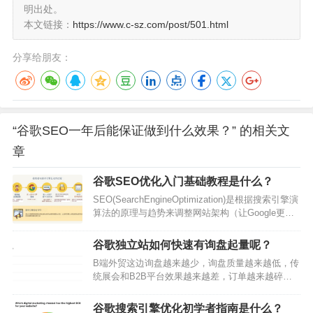
明出处。
本文链接：
https://www.c-sz.com/post/501.html
分享给朋友：
“谷歌SEO一年后能保证做到什么效果？” 的相关文
章
谷歌SEO优化入门基础教程是什么？
SEO(SearchEngineOptimization)是根据搜索引擎演
算法的原理与趋势来调整网站架构（让Google更容
易理解网站）和内容（搜索该关键字的消费者搜索
意图），以提升网站在搜索引擎自然搜索结果排
谷歌独立站如何快速有询盘起量呢？
名，进一步获取长期免费自然搜索流量的网络行销
B端外贸这边询盘越来越少，询盘质量越来越低，传
手法。SEO是什么？认识SEO优化对于新手而言，
统展会和B2B平台效果越来越差，订单越来越碎片
前面提到的几个名词也许是比较陌生的，我们进一
化。亚马逊内卷太严重，很多公司都加做独立站，
步来说明这些SEO操作领域的重要名词：A、搜索引
希望独立站能补齐一条腿，而独立站这个赛道对流
擎英文…
谷歌搜索引擎优化初学者指南是什么？