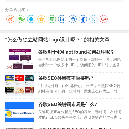
分享给朋友：
“怎么做独立站网站Logo设计呢？” 的相关文章
谷歌对于404 not found如何处理呢？
每当您删除网站上的一个页面（或帖子）时，您也
会删除一个或多个 URL。访问旧的 URL 时，通常会
返回 "404 not found "错误，这对 Google 和用户来
说都不是好事。这是你真正想要的结果吗？你可以
谷歌SEO外链真不重要吗？
将被删除的页面重定向到另一个页面，或者，如果
"不用做外链，内容是核心。"当年，从黑帽SEO转
你真的希望网站上的内容消失，那么提供一个 410
到纯白帽SEO的一段时间，我也这么认为过，对外
标头可能会是更好的办法。本文章将解释您的选择
链嗤之以鼻。从一个极端走向了另一个极端。当
以及如何实施。重定向或完全删…
然，今天也有不少人持有这种看法。早年的确存在
谷歌SEO关键词布局是什么?
过一个谷歌流量白捡时期，甚至不需要做内容。写
关键词调研与分析是SEO的基础，选对词，布对词
一个带有目标关键词的网页标题，手工去别的网站
才能让SEO效果事半功倍。调研关键词的过程也是
上丢几十条甚至上百条垃圾信息，放上自己网站链
挖掘用户需求的过程，是挖掘流量和了解行业的过
接，所谓的垃圾外链策略，就可以获得大把优质流
程。大家也知道关键词调研的重要性，但是对于关