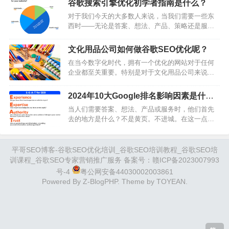
量。钻漏洞会上瘾。甚至围…
谷歌搜索引擎优化初学者指南是什么？
键词调研你是否有如下疑问？对于关键词调研比较
对于我们今天的大多数人来说，当我们需要一些东
懵，不知道从何开始？不知道怎么找全精准关键
西时——无论是答案、想法、产品、策略还是服务
词？词太多了，看的头疼，不知道如何有效分组？
——我们都会从询问搜索引擎开始。仅谷歌每天就
纠结这个词到底做不做？能不能做上去？关键词用
有35亿次搜索。因此，正如搜索引擎在我们的生活
什么页面及内容去承接？不知道如何布局关键词，
文化用品公司如何做谷歌SEO优化呢？
中变得很重要一样，它们也已成为许多商业营销策
获…
在当今数字化时代，拥有一个优化的网站对于任何
略不可或缺的一部分。事实上，49%的营销人员认
企业都至关重要。特别是对于文化用品公司来说，
为自然搜索是投资回报率最高的渠道。自然搜索只
如何提升谷歌SEO关键字排名和销售额就更加显得
是常规的非广告搜索引擎结果的一个花哨名称，营
关键。通过合理选择关键字、优化网站内容、提升
销人员使用自然搜索作为营销渠道的方式是通过
2024年10大Google排名影响因素是什
用户体验等方法，可以有效提高网站在搜索引擎中
搜…
么？
当人们需要答案、想法、产品或服务时，他们首先
的排名，吸引更多潜在客户。而为了增加销售额，
去的地方是什么？不是黄页。不进城。在这一点
除了提高网站流量外，还要注重产品质量和品牌宣
上，甚至对家人和朋友都没有。他们去谷歌。而且
传，提升客户满意度和忠诚度。通过持续努力和优
他们中的大多数不会滚动到前几个结果之前太远。
化，文化用品公司的发展前景将更加广阔。为什么
这就是为什么SEO，或搜索引擎优化，是一个价值
平哥SEO博客-谷歌SEO优化培训_谷歌SEO培训教程_谷歌SEO培
拥…
数十亿美元的行业。搜索引擎优化是让网站与谷歌
训课程_谷歌SEO专家营销推广服务 备案号：
赣ICP备2023007993
的排名因素保持一致的做法，因此你的网站内容排
号-4
粤公网安备44030002003861
名更高，获得更多的流量。那么这些排名因素是什
Powered By
Z-BlogPHP
. Theme by
TOYEAN
.
么，你如何为它们优化你的网站呢？请继续阅读平
哥S…