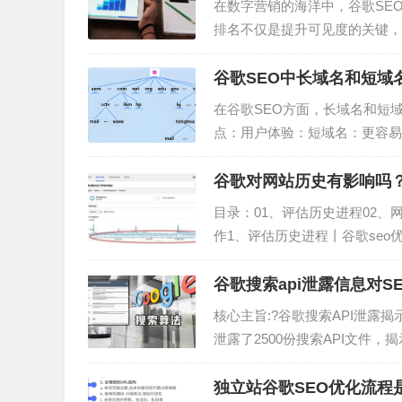
在数字营销的海洋中，谷歌SE
排名不仅是提升可见度的关键，
统治下，了解并应用有效的SE
充满了挑战和竞争。要在数亿的
谷歌SEO中长域名和短域
要我们深入研究独立站内容创作
在谷歌SEO方面，长域名和短
点：用户体验：短域名：更容易
记的域名，这在社交媒体传播中
分享时遇到困难，从而影响流量
谷歌对网站历史有影响吗
牌知名度。长域名：可能显得繁
目录：01、评估历史进程02、
作1、评估历史进程丨谷歌se
为各个活动部分数量太多，另一
数月。这个难题只会增加衡量进
谷歌搜索api泄露信息对S
衡量你SEO的结果。2、网站
核心主旨:?谷歌搜索API泄露
泄露了2500份搜索API文件，
涉及谷歌如何通过浏览器收集用
互数据的重要性谷歌利用点击率
独立站谷歌SEO优化流程