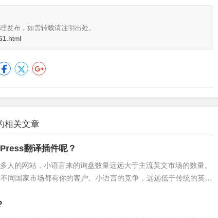
理发布，如需转载请注明出处。
61.html
的相关文章
Press翻译插件呢？
多人的网站，小语言来的询盘数量远远大于主流英文市场的数量。
在不同国家市场都有你的客户。小语言的竞争，远远低于传统的英文
，使用人口比较多的有7大语种，语言插件大部分支持120多个语
言国家更容易获得询盘或者订单。为了帮助社群成员做到这一点，
？
翻译插件。我们将提…