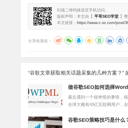
扫描二维码推送至手机访问。
版权声明：本文由【
平哥SEO学堂
】整
本文链接：
https://www.c-sz.com/post/3
分享给朋友：
“谷歌文章获取相关话题采集的几种方案？” 
做谷歌SEO如何选择Word
最近遇到一个很奇怪的事情，很
全球大概有43亿互联网用户，
市场。全球大概6000多种语言
种，这也就是意味着，你在小语
谷歌SEO策略技巧是什么
我收集了最好的WordPress