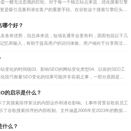
O是一艘无法忽视的巨轮。对于每一个独立站点来说，优化搜索引擎
更是吸引流量和潜在客户的重要手段。在谷歌这个搜索引擎巨头的
O策略，已经成为每一个网站运营者的必修课。然而，SEO的世界
网站中脱颖而出，单纯依靠传统的营销手段已不足以应对。这就需
名哪个好？
的每一个细节，从关键词研…
域名各有优势，但总体来说，短域名通常会更有利，原因包括以下几
记忆和输入，有助于提高用户的访问体验。用户倾向于分享简洁易
尤为重要。长域名：可能容易拼错或难以记忆，导致用户在返回或
。品牌识别：短域名：可以使品牌显得更专业和值得信赖，提升品
？
琐，不易建立品牌印象。关键…
网站变化的时间线03、影响SEO的网站变化类型04、以前的SEO工
o优化技巧衡量SEO变化的结果可能并非容易之事，一部分原因是因
部分原因是在网站上做改变和在自然搜索结果中曝光之前可能相隔
步以及对结果负责的重要性。谷歌seo优化技巧这一节会研究如何
EO的启示是什么？
变化的时间线…
揭示了其搜索排序算法的内部运作和潜在影响。1.事件背景谷歌前员工
揭示了谷歌搜索排序的内部机制。文件涵盖2005年至2023年的数据，
户数据、利用用户交互数据调整排序算法等。2.主要发现2.1用户交
（CTR）、长点击、短点击等用户交互数据来调整搜索结果排序。
是什么？