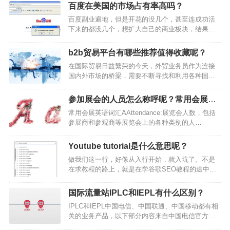
百度在美国的市场占有率高吗？
百度副业遍地，但是开花的没几个，甚至连成功活
下来的都没几个，想扩大自己的商业板块，结果凉
一大半。主业也没能成功打开国际市场，百度的
路，全被自己都走到头了。融资失败但是想当年，
b2b贸易平台有哪些推荐值得收藏呢？
百度也是绝对的巨头啊。咱们都知道啊，2010年的
在国际贸易日益繁荣的今天，外贸业务员作为连接
时候，谷歌因为内容敏感拒绝妥协，宣布退出中国
国内外市场的桥梁，需要不断寻找和利用各种国际
市场，这时候的百度，在搜索引擎中以75%的市场
贸易平台来拓展业务。谷歌SEO接下来介绍一些外
占有率排名第一，现在最强劲的对手弃赛了，本来
贸业务员必须收藏的国际贸易平台，帮助我们更好
正是百度如日中天的时候，但谁承想，百度反而
参加展会的人员怎么称呼呢？常用会展英
地开展外贸业务。中国阿里巴巴国际站：
越…
语词汇
常用会展英语词汇AAttendance:展览会人数，包括
https://www.alibaba.com阿里巴巴国际站是全球最大
参展商和参观商等展览会上的各种类别的人
的B2B电子商务市场，帮助全球中小企业进行跨境
Attendee:展览会的参加者，一般指展览会或会议的
贸易。平台提供一站式的贸易解决方案，包括供求
代表、参观商和观众，但不包括参展商Attendee
信息发布、在线交易、支付、…
Youtube tutorial是什么意思呢？
brochure:发送给参观商或观众，吸引他们赴展览会
做我们这一行，好像从入行开始，就入坑了。不是
参观的参观商手册Air freight:空运货物Air waybill/Air
在求教程的路上，就是在学谷歌SEO教程的途中。
bill:(货物)空运单，在航程上可以涵盖货物从发运地
好容易掌握了某个方面的技术，正做着着进大厂、
到目的地间的…
接私单、创IP、做品牌的美梦时，啪，软件版本来
国际流量站IPLC和IEPL有什么区别？
了个大更新。得，又要重新学习。相信绝大多数CG
IPLC和IEPL中国电信、中国联通、中国移动都有相
从业者，每天都会花不少的时间去看教程，或者去
关的业务产品，以下部分内容来自中国电信官方介
实践从教程中学到的知识点。中文世界很简单，“教
绍，并非只是中国电信独有产品。IPLC国际专线
程”两个字，再加上软件名，就可以让你完成信息检