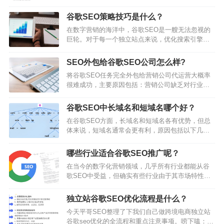
们填补网站页面上可能存在的空白。很多成熟的互
联网人在阅读网页遇到困惑时不再直接寻找客服，
谷歌SEO策略技巧是什么？
而是滑到FAQs，FAQs也促使客户自助服务日益成
在数字营销的海洋中，谷歌SEO是一艘无法忽视的
为一种趋势。当我们在Google搜索问题，当大家向
巨轮。对于每一个独立站点来说，优化搜索引擎排
Siri、Google Assistant或Alexa提问时，答案通常来
名不仅是提升可见度的关键，更是吸引流量和潜在
自网站上结构良好的FAQs。这些类型的搜索结果…
客户的重要手段。在谷歌这个搜索引擎巨头的统治
SEO外包给谷歌SEO公司怎么样?
下，了解并应用有效的SEO策略，已经成为每一个
将谷歌SEO任务完全外包给营销公司代运营大概率
网站运营者的必修课。然而，SEO的世界充满了挑
很难成功，主要原因包括：营销公司缺乏对行业知
战和竞争。要在数亿的网站中脱颖而出，单纯依靠
识和业务的深入了解：外包营销公司大概率对外部
传统的营销手段已不足以应对。这就需要我们深入
客户的业务领域、产品细节和特定市场不够了解。
研究独立站内容创作的每一个细节，从关键词研…
谷歌SEO中长域名和短域名哪个好？
而谷歌SEO长期要成功很大程度上依赖于对目标行
在谷歌SEO方面，长域名和短域名各有优势，但总
业和业务深刻理解，外包团队通常没有多少时间深
体来说，短域名通常会更有利，原因包括以下几
入了解和获取行业知识，顶多花一个月时间去了解
点：用户体验：短域名：更容易记忆和输入，有助
贵公司行业，那已经是花了很多时间了，因为通常
于提高用户的访问体验。用户倾向于分享简洁易记
外包营销公司外包营销公司每个员工通常要服务
哪些行业适合谷歌SEO推广呢？
的域名，这在社交媒体传播中尤为重要。长域名：
很…
在当今的数字化营销领域，几乎所有行业都能从谷
可能容易拼错或难以记忆，导致用户在返回或分享
歌SEO中受益，但确实有些行业由于其市场特性和
时遇到困难，从而影响流量。品牌识别：短域名：
客户搜索行为，使得谷歌SEO投资可以带来更高的
可以使品牌显得更专业和值得信赖，提升品牌知名
回报。通常来说B2B行业大都是比较适合谷歌
度。长域名：可能显得繁琐，不易建立品牌印象。
独立站谷歌SEO优化流程是什么？
SEO。因为B2B行业通常单价比较高，或者一单数
关键…
今天平哥SEO整理了下我们自己做跨境电商独立站
量很多，总体来说成交一单的价值很高。一年可能
谷歌seo优化的全流程和重点注意事项。唠下嗑：很
只要成交一两单就可以收回谷歌SEO的投资回报。