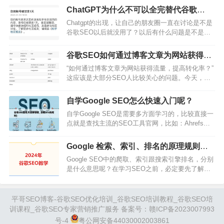
来自移动端，所以不要认为搜索引擎是PC端流量的
意的高质量内容，就无需为这次更…
ChatGPT为什么不可以全完替代谷歌
代表。来自搜索引擎流量，通过我们专门的网站搜
SEO？
Chatgpt的出现，让自己的朋友圈一直在讨论是不是
索优化途径后，可以获得相对稳定且可控的效果。
谷歌SEO以后就没用了？以后有什么问题是不是直
最重要的，SEO获取的搜索引擎自然排名流量是不
接问ChatGPT就好了？于是自己亲自尝试了3个月的
需要花钱的。搜索引擎获取的流量质量高：因为根
ChatGPT，根据自己实际的操作来客观的分析
据相关的关键词，可以找到非常…
谷歌SEO如何通过博客文章为网站获得流
ChatGPT为什么不可以全完替代SEO？以及如何使
量和转化？
“如何通过博客文章为网站获得流量，提高转化率？”
用ChatGPT来更好的提高Google SEO的效率，并降
这应该是大部分SEO人比较关心的问题。今天，平
低整体成本。当然仅仅只是靠着一个Chatgpt并不能
哥SEO就以自身的经验来给大家分享一下怎么做出
把所有的SEO事情搞定，所以给大家提供了…
排名前三且有流量的博客文章。一.什么是博客文章
自学Google SEO怎么快速入门呢？
我相信点开这篇文章的人对博客文章都有一定的概
自学Google SEO是需要多方面学习的，比较直接一
念，所以我这边只提供了一版比较简洁的定义：1、
点就是查找主流的SEO工具官网，比如：Ahrefs，
发布在网站blog版块的文章，新闻稿，指南等；2、
Semrush，Moz等，网站Blog里面有很多干货可以
通常涵盖一个特定的话题或疑问，具有教育性质；
学习；另外就是一些国外的SEO大神博客，比如：
3、字数在500到2000字以…
Google 检索、索引、排名的原理规则是
Backlinko.com，searchenginejournal.com；最后就
什么？
Google SEO中的爬取、索引跟搜索引擎排名，分别
是可以买一些SEO底层逻辑的书看一下。SEO领域
是什么意思呢？在学习SEO之前，必定要先了解一
内，包含多个板块：关键词研究，SEO诊断，技术
下谷歌搜索引擎的运作方式。从你的网站文章发布
SEO，On P…
的那一瞬间，你的文章网址会经历：被找到、被爬
取（检索）、被索引，然后才能出现在Google搜索
平哥SEO博客-谷歌SEO优化培训_谷歌SEO培训教程_谷歌SEO培
引擎里面并且加入Google搜索结果的排名。上面的
训课程_谷歌SEO专家营销推广服务 备案号：
赣ICP备2023007993
这个过程，从网址被找到，一直到被爬取跟索引，
号-4
粤公网安备44030002003861