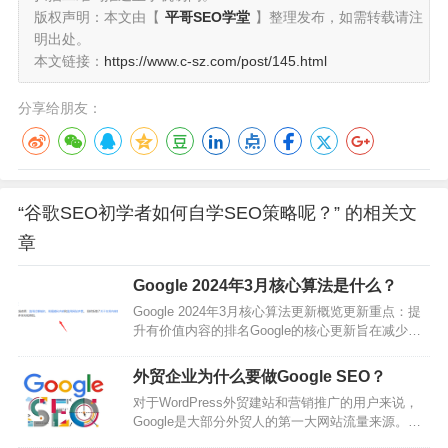
版权声明：本文由【
平哥SEO学堂
】整理发布，如需转载请注
明出处。
本文链接：
https://www.c-sz.com/post/145.html
分享给朋友：
“谷歌SEO初学者如何自学SEO策略呢？” 的相关文
章
Google 2024年3月核心算法是什么？
Google 2024年3月核心算法更新概览更新重点：提
升有价值内容的排名Google的核心更新旨在减少那
些仅为吸引点击而制作的内容，同时提高实用、可
靠、以用户为中心的内容的搜索排名。这意味着，
外贸企业为什么要做Google SEO？
内容创作者需要更加专注于创作高质量、有深度的
对于WordPress外贸建站和营销推广的用户来说，
内容，以满足用户的实际需求。更新过程：一个月
Google是大部分外贸人的第一大网站流量来源。而
的排名波动该更新过程已经持续一个月，期间可会
且，在来自搜索引擎的流量中，有65%以上的流量
出现较大的排名波动。只要大家持续创作令用户满