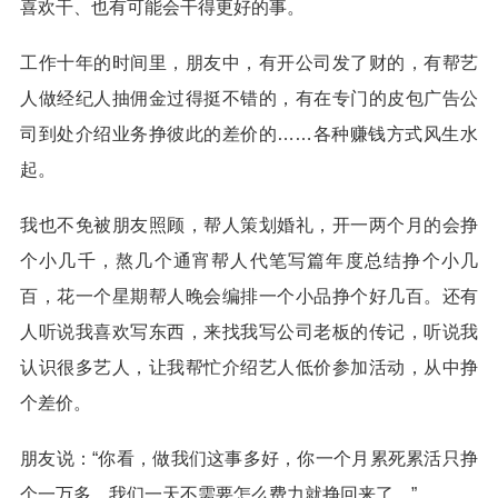
喜欢干、也有可能会干得更好的事。
工作十年的时间里，朋友中，有开公司发了财的，有帮艺
人做经纪人抽佣金过得挺不错的，有在专门的皮包广告公
司到处介绍业务挣彼此的差价的……各种赚钱方式风生水
起。
我也不免被朋友照顾，帮人策划婚礼，开一两个月的会挣
个小几千，熬几个通宵帮人代笔写篇年度总结挣个小几
百，花一个星期帮人晚会编排一个小品挣个好几百。还有
人听说我喜欢写东西，来找我写公司老板的传记，听说我
认识很多艺人，让我帮忙介绍艺人低价参加活动，从中挣
个差价。
朋友说：“你看，做我们这事多好，你一个月累死累活只挣
个一万多，我们一天不需要怎么费力就挣回来了。”