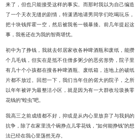
来了，但也只能接受这样的事实。而那时我以为自己编造
了一个天衣无缝的剧情，特潇洒地请男同学们吃喝玩乐，
把十块钱挥霍一空，然后被我爸一顿暴揍。前几年提起这
事，我爸还在为我的智商堪忧。
初中为了挣钱，我就去邻居家收各种啤酒瓶和废纸，能攒
个几毛钱，但实在是抵不住僧多粥少的恶劣形势，院子里
有几十个小孩都在搜各种啤酒瓶、废纸箱，连地上的破纸
片都不放过。回想一下，我们当年住的偌大的院子，之所
以年年被评为最整洁小区，就是因为有一大群收垃圾换零
花钱的“蝗虫”吧。
我高三之前成绩都不好，抑或是从内心里放弃了与我妈的
抗争，除了在家里洗个碗挣点儿零花钱，“如何能挣钱”的想
法已经在我心里荡然无存。