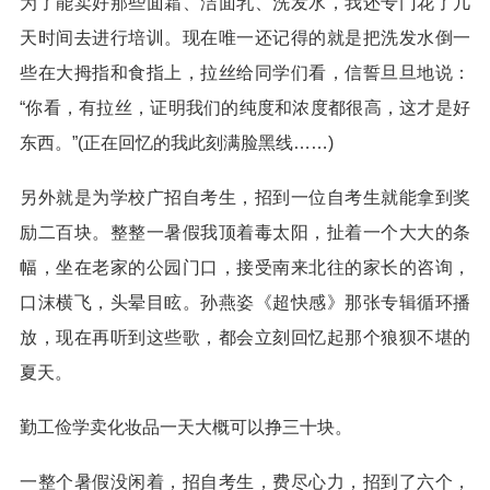
为了能卖好那些面霜、洁面乳、洗发水，我还专门花了几
天时间去进行培训。现在唯一还记得的就是把洗发水倒一
些在大拇指和食指上，拉丝给同学们看，信誓旦旦地说：
“你看，有拉丝，证明我们的纯度和浓度都很高，这才是好
东西。”(正在回忆的我此刻满脸黑线……)
另外就是为学校广招自考生，招到一位自考生就能拿到奖
励二百块。整整一暑假我顶着毒太阳，扯着一个大大的条
幅，坐在老家的公园门口，接受南来北往的家长的咨询，
口沫横飞，头晕目眩。孙燕姿《超快感》那张专辑循环播
放，现在再听到这些歌，都会立刻回忆起那个狼狈不堪的
夏天。
勤工俭学卖化妆品一天大概可以挣三十块。
一整个暑假没闲着，招自考生，费尽心力，招到了六个，