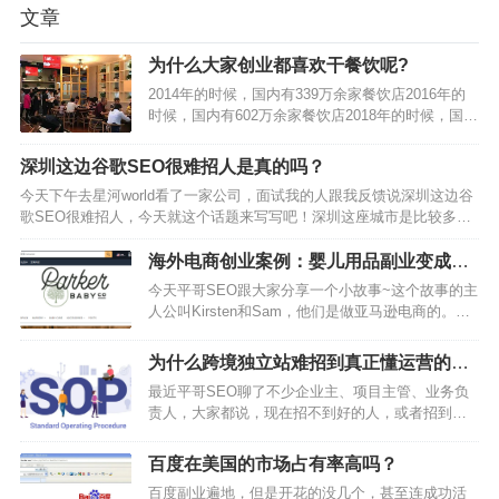
文章
为什么大家创业都喜欢干餐饮呢?
2014年的时候，国内有339万余家餐饮店2016年的
时候，国内有602万余家餐饮店2018年的时候，国内
有657万余家餐饮店2020年的时候，国内有917万余
家餐饮店2021年的时候，国内有819万余家餐饮店也
深圳这边谷歌SEO很难招人是真的吗？
就不到十年的时间而已，国内的餐饮门店数量就已
今天下午去星河world看了一家公司，面试我的人跟我反馈说深圳这边谷
经翻了将近两倍从300多万家增长到了八九百万家，
歌SEO很难招人，今天就这个话题来写写吧！深圳这座城市是比较多元
为什么大家创业都喜欢干餐饮呢?第一当然是因为中
化的，我留在这里是为了自由和理想，虽然想真正实现这2样真的非常不
国人最注重吃。在古代的时候就有民以食为天的说
容易的。晚上小红书上刷到了一位女生的视频，感觉她面相也是一位很
海外电商创业案例：婴儿用品副业变成主
法，到…
温柔，很真实，很真诚的女孩子吧，跟我差不多的出身，她以前是北
业，月入50 万美元！
今天平哥SEO跟大家分享一个小故事~这个故事的主
漂，后面回老家发展了，她也说到了在北京大家可以接受多元化的生活
人公叫Kirsten和Sam，他们是做亚马逊电商的。这
方式，但是在她们老家…
对父母因为自身养育的需求，于是开发出了实用的
婴儿用品，副业变成主业，月入50万美元。他们是
为什么跨境独立站难招到真正懂运营的人
怎么做到的？我们先来看下他们的资料和取得的成
才呢？
最近平哥SEO聊了不少企业主、项目主管、业务负
绩。创始人：Kirsten和Sam网站品牌：Parker Baby
责人，大家都说，现在招不到好的人，或者招到看
雇佣员工：2名每月收入：约50万美金主营产品：婴
似好的人，实际到岗后压根对不起他/她 2万的月
儿用品下面我将以第一人称的视角来分析这个案
薪，尤其是跨境行业。朋友老王冷不丁的冒出一
例。1、…
百度在美国的市场占有率高吗？
句：早2-3年，一个只会编辑亚马逊Listing+上架动
百度副业遍地，但是开花的没几个，甚至连成功活
作，操作过3个Listing的人就敢开价2万月薪，而且