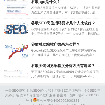
易格局，为各种规模的企业与全球消费者建立…
谷歌sge是什么？
用户需求。什么是搜索意图？搜索意图Search
2024年5月谷歌推出AI概述（SGE），搜索引擎结果
Intent，也称为用户意图、受众意图或查询意图，是
页面迎来了颠覆性变革。对于我们做网站的，是否
指用户在搜索引擎中输入特定术语的背后的目的或
准备好迎接这一挑战，并将其转化为提升网站流量
原因。换句话说，它代表了用户使用像谷歌或必应
和排名的新机遇？本文将提供7大策略，希望可以抓
这样的搜索引擎时希望实现的目标或所寻…
谷歌SEO岗位招聘要求几个人比较好？
住SEO机会。1.什么是谷歌AI概述（SGE）？谷歌
我觉得创业初期还是比较辛苦的吧！像我是线上创
AI概述，前称SGE，利用人工智能技术生成用户查
业，完全是自己从0开始，一个人去做的，初期确实
询的答案摘要，并将其展示在搜索结果页面顶部，
是很辛苦的.以前来往的同学，朋友，给我的感觉她
使用户无需点击链接即可获取信息。2.谷歌AI概述对
们身上缺乏一些东西：勇气和爱.这个也是每个人的
SEO的影响SEO…
谷歌独立站推广效果怎么样？
性格，没有对错！如果你喜欢过小日子，就把自己
Google独立站SEO优化推广以获取更好的获客效
的小日子过好，你有理想就去勇敢的去实现自己的
果，可以从以下几个方面进行：优化网站内容：确
理想，百姓们的生活我从小就过够了，倾向你的资
保独立站的内容对目标受众有价值，并且与其需求
源少得可怜.我过不了小日子，我讨厌别人对我扣扣
密切相关。进行关键词研究，了解目标受众搜索的
搜搜，我就喜欢过好日子，喜欢吃好吃的，喜…
谷歌关键词竞争程度分析方法有哪些？
关键词，并在网站内容中自然使用这些关键词，以
那平哥SEO这篇文章就简单聊聊关键词竞争程度的
提高网站在搜索引擎中的排名。发布高质量、原创
几个判断指标，随便发散一下。现在像Ahrefs，
且有价值的内容，以吸引访客并提高转化率。网站
SEMRUSH这样的数据分析工具，确实对于我们做
结构和技术优化：优化网站结构，包括URL结构、
内容营销工作提供了非常多的便利。且这几款工具
导航菜单和内链结构，以便搜索引擎更好地抓…
也都提供了关键词的竞争程度参考，比如Ahrefs就
平哥SEO博客-谷歌SEO优化培训_谷歌SEO培训教程_谷歌SEO培
将关键词竞争程度通过分值进行分层。一般20分以
训课程_谷歌SEO专家营销推广服务 备案号：
赣ICP备2023007993
下的，就属于Easy级别，分数越高，便表示关键词
号-4
粤公网安备44030002003861
做上去的难度越大。但我现在去做关键词分析的时