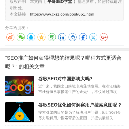
版权声明：本文由【
平哥SEO学堂
】整理发布，如需转载请注
明出处。
本文链接：
https://www.c-sz.com/post/661.html
分享给朋友：
“SEO推广如何获得理想的结果呢？哪种方式更适合
呢？” 的相关文章
谷歌SEO对中国影响大吗?
近年来，我国出口跨境电商蓬勃发展。在浙江临海
市杜桥镇从事帐篷生产的金先生，不仅通过跨境电
商独立站平台，结合谷歌SEO优化关键词排名，实
现了从批发到零售的转变，还将销售从欧洲和美国
谷歌SEO优化如何洞察用户搜索意图呢？
扩大到智利和中东及其他国家和地区。尤其是创立
搜索引擎的目的是为了解决用户问题，因此它们会
品牌后，利润比之前成倍增长。（据《美联社》7月
尽力理解用户搜索背后的意图，并提供最相关、最
8日报道）为世界加分，谷歌SEO助推中国外贸高质
有价值的结果。为了迎合搜索引擎的规则，网站运
量增长介绍跨境电子商务的快速崛起重塑了国际贸
营者也需要了解搜索意图，并优化网站内容来满足