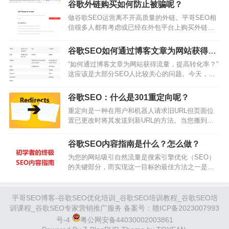
倍，如虎添翼。keywordseverywhere这个插件付费
户群体等因素来选择。可以使用一些关…
谷歌外链购买如何防止被骗呢？
才有下图功能，基础版之前是一年20刀，现在涨价
做谷歌SEO运营离不开高质量的外链。平哥SEO相
了一年好像60刀，付费账号支持五个人同时用（给
信很多人都有考虑或已经在外包平台上购买外链。
其他伙伴用，通过分享密钥实现），也就是可以五
我们谷歌SEO培训课教程也给大家提供了一些思路
个伙伴组团买，就便宜了。在谷歌搜索框搜索关键
和渠道。但不知道你们有没有发现，虽然给某个页
词的时候，实时显示这个关键…
谷歌SEO如何通过博客文章为网站获得流
面做了很多外链，可工具却不一定能查到。这里面
量和转化？
“如何通过博客文章为网站获得流量，提高转化率？”
原因很多，可能是工具抓取不到，外链没收录，或
这应该是大部分SEO人比较关心的问题。今天，平
是外链付款后还没被收录就删了。前两者还好，可
哥SEO就以自身的经验来给大家分享一下怎么做出
以归咎于工具或时间，而最后一个算是实打实地被
排名前三且有流量的博客文章。一.什么是博客文章
骗了，尤其是guest post外链被删。…
谷歌SEO：什么是301重定向呢？
我相信点开这篇文章的人对博客文章都有一定的概
重定向是一种在用户和机器人请求旧URL但页面位
念，所以我这边只提供了一版比较简洁的定义：1、
置已更改时将其发送到新URL的方法。当您搬到美
发布在网站blog版块的文章，新闻稿，指南等；2、
国的新地址时，您可以通过美国邮政服务(USPS)设
通常涵盖一个特定的话题或疑问，具有教育性质；
置邮件转发。如果有人向您的旧地址发送邮件，
3、字数在500到2000字以…
谷歌SEO内容指南是什么？怎么做？
USPS将查看他们的邮件转发规则并意识到您不再居
为您的网站吸引自然流量是搜索引擎优化（SEO）
住在旧地址。他们会收取邮件并将其递送到您的新
的关键部分，而实现这一目标的最佳方法之一是通
位置而不是旧位置。这也是重定向的工作原理。用
过SEO内容。SEO内容采用优化最佳实践来帮助你
户或机器人请求旧位置，然后他们会被转发到新位
的网站被搜索引擎注意到。但问题是，你如何写出
置。何时使用重定向？您需要使用重定向…
好的SEO内容？这就是我们今天要回答的问题。请
平哥SEO博客-谷歌SEO优化培训_谷歌SEO培训教程_谷歌SEO培
继续关注平哥SEO，了解更多关于如何为搜索引擎
训课程_谷歌SEO专家营销推广服务 备案号：
赣ICP备2023007993
（和人）写好的内容，在这个SEO内容指南中。什
号-4
粤公网安备44030002003861
么是SEO内容？为什么内容对SEO很重要？15 SEO