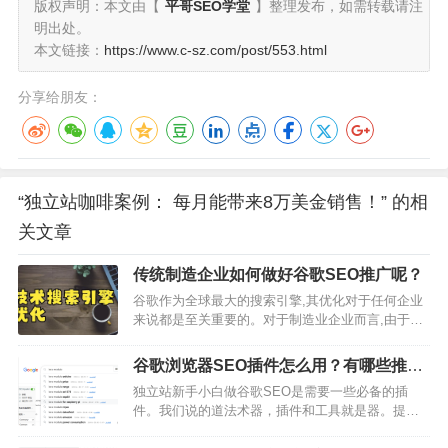
版权声明：本文由【
平哥SEO学堂
】整理发布，如需转载请注
明出处。
本文链接：
https://www.c-sz.com/post/553.html
分享给朋友：
“独立站咖啡案例： 每月能带来8万美金销售！” 的相
关文章
传统制造企业如何做好谷歌SEO推广呢？
谷歌作为全球最大的搜索引擎,其优化对于任何企业
来说都是至关重要的。对于制造业企业而言,由于产
品的专业性和技术性较强,做好谷歌SEO尤为必要,可
以帮助企业在竞争激烈的市场中脱颖而出,提高品牌
谷歌浏览器SEO插件怎么用？有哪些推
知名度和客户粘性。本文将从多个方面为制造业企
荐？
独立站新手小白做谷歌SEO是需要一些必备的插
业讲解如何做好谷歌SEO。关键词优化篇确定关键
件。我们说的道法术器，插件和工具就是器。提高
词池制造业企业首先要确定一个合适的关键词池。
我们的效率。推荐几个常用的插件帮助我们事半功
关键词池的确定需要根据企业的产品类型、目标客