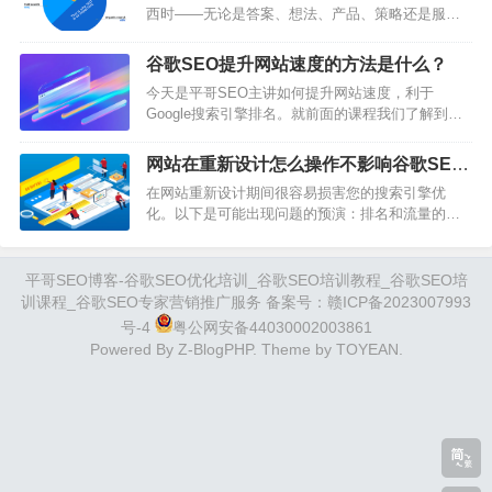
西时——无论是答案、想法、产品、策略还是服务
问？3、这篇文章核心优化的关键词是哪一个？4、
——我们都会从询问搜索引擎开始。仅谷歌每天就
这个关键词，是否值得做？经数据分析能预估给我
有35亿次搜索。因此，正如搜索引擎在我们的生活
带来多少流量？总结：平哥SEO的这…
谷歌SEO提升网站速度的方法是什么？
中变得很重要一样，它们也已成为许多商业营销策
今天是平哥SEO主讲如何提升网站速度，利于
略不可或缺的一部分。事实上，49%的营销人员认
Google搜索引擎排名。就前面的课程我们了解到，
为自然搜索是投资回报率最高的渠道。自然搜索只
网站速度对于Googlebot的抓取预算、用户体验，关
是常规的非广告搜索引擎结果的一个花哨名称，营
键词排名来说都非常有帮助，所以我们今天就来聊
销人员使用自然搜索作为营销渠道的方式是通过
网站在重新设计怎么操作不影响谷歌SEO
下如何提升网站速度。一、网站速度原理及测速工
搜…
流量流失呢？
在网站重新设计期间很容易损害您的搜索引擎优
具1、网站速度原理这里的网站速度，更专业的说法
化。以下是可能出现问题的预演：排名和流量的损
是页面的加载速度，例如你在访问一个网站，会出
失。链接资产损失。破损的页面。页面加载缓慢。
现三种情况：I、网站加载不出来，需要一定时间才
移动体验不好。内部链接损坏。重复内容。例如，
能正常打开II、处于不完全打开…
该网站在重新设计期间删除了约15%的自然页面，
平哥SEO博客-谷歌SEO优化培训_谷歌SEO培训教程_谷歌SEO培
导致近50%的自然流量损失。有趣的是，即使随后
训课程_谷歌SEO专家营销推广服务 备案号：
赣ICP备2023007993
引用域的增长也无助于恢复流量。幸运的是，避免
号-4
粤公网安备44030002003861
这些和其他常见问题并不难——只需遵循六个简单
Powered By
Z-BlogPHP
. Theme by
TOYEAN
.
的规则。1.保留旧站点的备份很容易被忽视，但可…