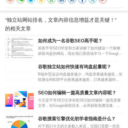
“独立站网站排名，文章内容信息增益才是关键！”
的相关文章
如何成为一名谷歌SEO高手呢？
前面平哥SEO学堂和大家讲解了如何建设一个能够
获取询盘的网站，现在我们系统地学习一下Google
SEO的知识。如果对建站感兴趣可以回顾《如何做
出能获得询盘的好首页》等系列文章。学习搜索引
谷歌独立站如何快速有询盘起量呢？
擎优化（SEO）并没有一个固定的模式，你向每个
B端外贸这边询盘越来越少，询盘质量越来越低，传
SEO的从业者询问是如何学习的，恐怕得到的都是
统展会和B2B平台效果越来越差，订单越来越碎片
不同的方法。但这不意味着你就没有头绪开始了，
化。亚马逊内卷太严重，很多公司都加做独立站，
下面我们总结一些方法和踩坑经验，快速走完从初
希望独立站能补齐一条腿，而独立站这个赛道对流
学者到资深玩家的路线，当然需要你…
SEO如何编辑一篇高质量文章内容呢？
量的运营要求更高，时至今日，爆品路线已无法走
今天是平哥SEO主讲谷歌SEO如何编辑一篇高质量
通，垂直站起量慢，投流广告是新站最快最直接见
文章，在Google获取排名，从而获取免费流量。
效的引流方式。而现在投流成本也越来越高，直接
一、写文章前准备写文章之前，如果你不知道如何
ROI越来越低。大家都在想如何寻找新的增长点？平
动笔，如何选题，不妨问下自己下面这几个问题。
哥SEO团队看来，打破僵局的唯一可能，只…
谷歌搜索引擎优化初学者指南是什么？
1、客户群体主要关注我们产品/服务哪些问题？2、
对于我们今天的大多数人来说，当我们需要一些东
为什么写这篇文章，写这篇文章能解决客户哪些疑