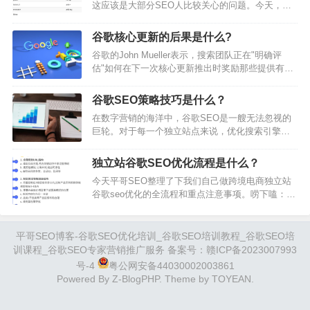
这应该是大部分SEO人比较关心的问题。今天，平
上丢几十条甚至上百条垃圾信息，放上自己网站链
哥SEO就以自身的经验来给大家分享一下怎么做出
接，所谓的垃圾外链策略，就可以获得大把优质流
排名前三且有流量的博客文章。一.什么是博客文章
量。钻漏洞会上瘾。甚至围…
谷歌核心更新的后果是什么?
我相信点开这篇文章的人对博客文章都有一定的概
谷歌的John Mueller表示，搜索团队正在"明确评
念，所以我这边只提供了一版比较简洁的定义：1、
估"如何在下一次核心更新推出时奖励那些提供有
发布在网站blog版块的文章，新闻稿，指南等；2、
用、高质量内容的网站。这些评论是对X上关于3月
通常涵盖一个特定的话题或疑问，具有教育性质；
份核心更新和9月份有用内容更新的影响的讨论的回
3、字数在500到2000字以…
谷歌SEO策略技巧是什么？
应。Mueller在一系列推文中承认了这些担忧，并表
在数字营销的海洋中，谷歌SEO是一艘无法忽视的
示：“I imagine for most sites strongly affected,the
巨轮。对于每一个独立站点来说，优化搜索引擎排
effects will be si…
名不仅是提升可见度的关键，更是吸引流量和潜在
客户的重要手段。在谷歌这个搜索引擎巨头的统治
独立站谷歌SEO优化流程是什么？
下，了解并应用有效的SEO策略，已经成为每一个
今天平哥SEO整理了下我们自己做跨境电商独立站
网站运营者的必修课。然而，SEO的世界充满了挑
谷歌seo优化的全流程和重点注意事项。唠下嗑：很
战和竞争。要在数亿的网站中脱颖而出，单纯依靠
多人都觉得谷歌SEO优化似乎很难，尤其是个非常
传统的营销手段已不足以应对。这就需要我们深入
难入门的技术活，尤其是对于B2C的跨境电商网站
研究独立站内容创作的每一个细节，从关键词研…
新手站长来说。说下我的个人经历。我本人在入行
平哥SEO博客-谷歌SEO优化培训_谷歌SEO培训教程_谷歌SEO培
之前从事了多年的海外广告相关的工作，但我对这
训课程_谷歌SEO专家营销推广服务 备案号：
赣ICP备2023007993
个领域直很感兴趣，就路跟着国外很白帽的课程和
号-4
粤公网安备44030002003861
行业博客，路学路做。直到今天，我依旧觉得，谷
Powered By
Z-BlogPHP
. Theme by
TOYEAN
.
歌SEO优化本质上是内容营销的工作。我…