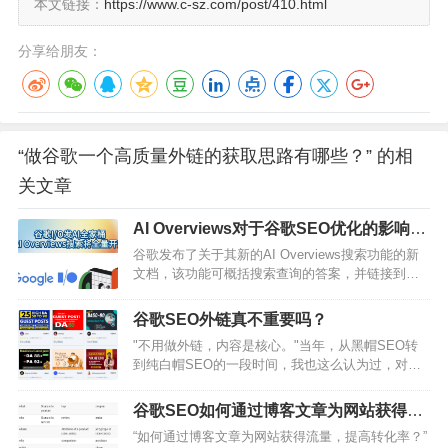
本文链接：
https://www.c-sz.com/post/410.html
分享给朋友：
“做谷歌一个高质量外链的获取思路有哪些？” 的相
关文章
AI Overviews对于谷歌SEO优化的影响是
什么？
谷歌发布了关于其新的AI Overviews搜索功能的新
文档，该功能可概括搜索查询的答案，并链接到可
以找到更多信息的网页。新文档提供了有关新功能
如何工作以及出版商和搜索引擎优化人员应注意事
谷歌SEO外链真不重要吗？
项的重要信息。触发AI Overviews因素当用户的意
"不用做外链，内容是核心。"当年，从黑帽SEO转
图是快速了解信息，尤其是当信息需求与任务相关
到纯白帽SEO的一段时间，我也这么认为过，对外
联时，AI Overviews就会显示出来。“AI Overviews
链嗤之以鼻。从一个极端走向了另一个极端。当
appear in Google Sea…
然，今天也有不少人持有这种看法。早年的确存在
谷歌SEO如何通过博客文章为网站获得流
过一个谷歌流量白捡时期，甚至不需要做内容。写
量和转化？
“如何通过博客文章为网站获得流量，提高转化率？”
一个带有目标关键词的网页标题，手工去别的网站