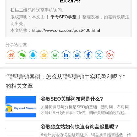
扫描二维码推送至手机访问。
版权声明：本文由【
平哥SEO学堂
】整理发布，如需转载请注
明出处。
本文链接：
https://www.c-sz.com/post/408.html
分享给朋友：
“联盟营销案例：怎么从联盟营销中实现盈利呢？”
的相关文章
谷歌SEO关键词布局是什么?
关键词调研与分析是SEO的基础，选对词，布对词
才能让SEO效果事半功倍。调研关键词的过程也是
挖掘用户需求的过程，是挖掘流量和了解行业的过
程。大家也知道关键词调研的重要性，但是对于关
谷歌独立站如何快速有询盘起量呢？
键词调研你是否有如下疑问？对于关键词调研比较
B端外贸这边询盘越来越少，询盘质量越来越低，传
懵，不知道从何开始？不知道怎么找全精准关键