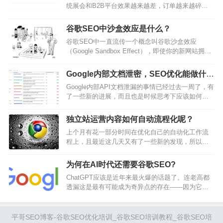
统展会和B2B平台效果越来越差，订单越来越碎片
词？词太多了，看的头疼，不知道如何有效分组？
化。亚马逊内卷太严重，很多公司都加做独立站，
纠结这个词到底做不做？能不能做上去？关键词用
希望独立站能补齐一条腿，而独立站这个赛道对流
什么页面及内容去承接？不知道如何布局关键词，
谷歌SEO中沙盒效应是什么？
量的运营要求更高，时至今日，爆品路线已无法走
获…
谷歌SEO中一直流传一个概念叫谷歌沙盒效应
通，垂直站起量慢，投流广告是新站最快最直接见
（Google Sandbox Effect），即使你的新网站拥有
效的引流方式。而现在投流成本也越来越高，直接
大量高质量外链和优质内容，也无法在谷歌搜索中
ROI越来越低。大家都在想如何寻找新的增长点？平
排名靠前。这是SEO行业最有争议的一个概念之
哥SEO团队看来，打破僵局的唯一可能，只…
Google内部文档泄密，SEO优化能做什
一。谷歌沙盒效应真实存在吗？如果存在，我们该
么？
Google内部API文档泄漏的事情已经过去一周了，有
如何做？本文将围绕谷歌沙盒向大家详细介绍谷歌
了一些新的进展，而且也是时候思考下应该如何调
沙盒的来源和应对方法。文章内容较长，建议先收
整了。最新进展首先就是Google已经对这份文档做
藏再看。让我们开始吧！什么是谷歌沙盒?2004年有
出了回应。承认了这份文档是内部文档，不过也提
人在Webmaster…
独立站运营内容如何自动流程化呢？
醒这个文档是“缺少背景信息、过时、不完整的信
上个月有花一部分时间在优化自己的自动化工作流
息”，而且也说Google一直在分享搜索系统的运行规
程上，且最近这几天又有了一些新的发现，所以这
则，并保护排名不被操纵。完整表述是：“我们建议
篇文章就简单聊聊。举个例子，昨天我谈到了小语
不要根据断章取义、过时或不完整的信息对搜索进
种翻译的总体步骤，其实那就属于是一个自动化流
行不准确的假设。我们已…
为何在AI时代还需要谷歌SEO?
程。由于整个小语种翻译的过程，涉及到的环节会
ChatGPT应该是近年来最火爆的话题了。连老高都
非常多，处理起来就自然相对繁琐一点。从自动化
透漏这是最有可能成为奇异点的存在——因为它从
流程的角度出发，就是尽可能降低人工在整个翻译
根本上改变了每个人的生产力。你看看周遭的人，
过程中的干预，尽可能将所有的工作都交给机器或
似乎每个人都在讨论，每个人都在尝试——那想像
者程序去完成。而我们人要做的工作，就是从繁琐
一下，如果未来大家都被它驯养了，想到什么问题
平哥SEO博客-谷歌SEO优化培训_谷歌SEO培训教程_谷歌SEO培
的流…