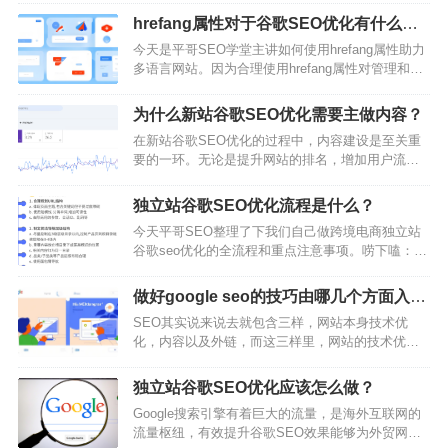
如何工作以及出版商和搜索引擎优化人员应注意事
hrefang属性对于谷歌SEO优化有什么帮
项的重要信息。触发AI Overviews因素当用户的意
助呢？
今天是平哥SEO学堂主讲如何使用hrefang属性助力
图是快速了解信息，尤其是当信息需求与任务相关
多语言网站。因为合理使用hrefang属性对管理和优
联时，AI Overviews就会显示出来。“AI Overviews
化不同语言版本的网站，以及用户体验上，起到非
appear in Google Sea…
常重要的效果。 一、hrefang原理 1、什么是
为什么新站谷歌SEO优化需要主做内容？
hrefang hrefang是一种html属性，使用在link标签里
在新站谷歌SEO优化的过程中，内容建设是至关重
面，用来指定网页的语言和目标区域。 简单来…
要的一环。无论是提升网站的排名，增加用户流
量，还是提高用户粘性，都离不开高质量的内容。
下面将详细介绍为什么新站的谷歌SEO优化需要主
独立站谷歌SEO优化流程是什么？
做内容，以及在内容建设方面需要注重的重点。为
今天平哥SEO整理了下我们自己做跨境电商独立站
什么新站谷歌SEO优化需要主做内容？1.SEO的基
谷歌seo优化的全流程和重点注意事项。唠下嗑：很
础就是内容SEO（Search Engine Optimization）即
多人都觉得谷歌SEO优化似乎很难，尤其是个非常
搜索引擎优化，其核心就是通过优化网站的内容，
难入门的技术活，尤其是对于B2C的跨境电商网站
结构和链接…
做好google seo的技巧由哪几个方面入手
新手站长来说。说下我的个人经历。我本人在入行
呢？
SEO其实说来说去就包含三样，网站本身技术优
之前从事了多年的海外广告相关的工作，但我对这
化，内容以及外链，而这三样里，网站的技术优化
个领域直很感兴趣，就路跟着国外很白帽的课程和
是前提本身，确保网站符合谷歌搜索规范，包括调
行业博客，路学路做。直到今天，我依旧觉得，谷
整网站的结构、速度和移动设备兼容性，以提高用
歌SEO优化本质上是内容营销的工作。我…
独立站谷歌SEO优化应该怎么做？
户体验和搜索引擎排名。好的网站优化可以确保访
Google搜索引擎有着巨大的流量，是海外互联网的
问者能够快速找到他们需要的信息，同时也让搜索
流量枢纽，有效提升谷歌SEO效果能够为外贸网站
引擎更容易爬取和索引你的网站。然后就是内容，