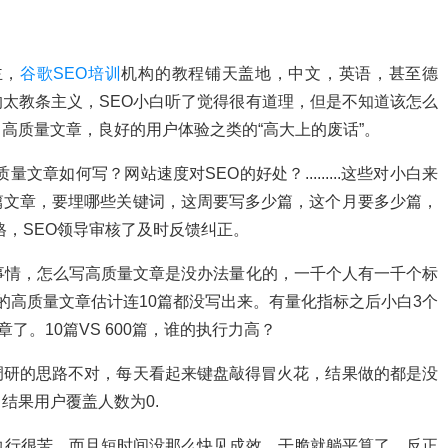
主，
谷歌SEO培训
机构的教程铺天盖地，中文，英语，甚至德
太教条主义，SEO小白听了觉得很有道理，但是不知道该怎么
高质量文章，良好的用户体验之类的“高大上的废话”。
文章如何写？网站速度对SEO的好处？.........这些对小白来
篇文章，要埋哪些关键词，这周要写多少篇，这个月要多少篇，
表格，SEO领导审核了及时反馈纠正。
事情，怎么写高质量文章是没办法量化的，一千个人有一千个标
的高质量文章估计连10篇都没写出来。有量化指标之后小白3个
了。10篇VS 600篇，谁的执行力高？
调研的思路不对，每天看起来键盘敲得冒火花，结果做的都是没
结果用户覆盖人数为0.
执行很苦，而且短时间没那么快见成效，干脆就躺平算了。反正