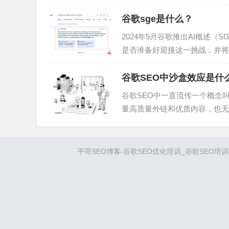
用户体验和搜索引擎排名。好的
搜索引擎更容易爬取和索引你的
谷歌sge是什么？
是内容的前提，找到潜在客户可
2024年5月谷歌推出AI概述
是否准备好迎接这一挑战，并将
望可以抓住SEO机会。1.什么
生成用户查询的答案摘要，并将
谷歌SEO中沙盒效应是什
2.谷歌AI概述对SEO的影响SE
谷歌SEO中一直流传一个概念叫谷歌
量高质量外链和优质内容，也无
一。谷歌沙盒效应真实存在吗？
歌沙盒的来源和应对方法。文章
2004年有人在Webmaster…
平哥SEO博客-谷歌SEO优化培训_谷歌SEO培