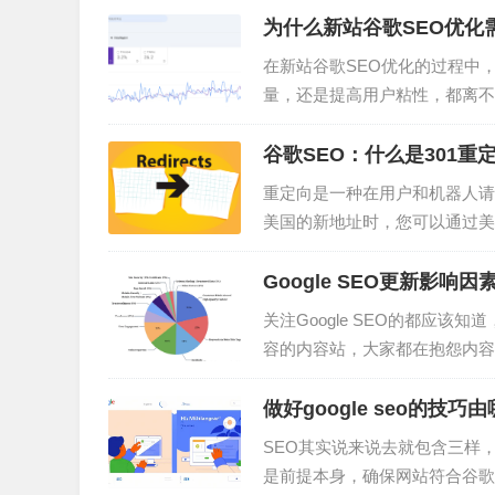
为什么新站谷歌SEO优化
在新站谷歌SEO优化的过程中
量，还是提高用户粘性，都离不
主做内容，以及在内容建设方面
的基础就是内容SEO（Search 
谷歌SEO：什么是301重
的内容，结构和链接…
重定向是一种在用户和机器人请
美国的新地址时，您可以通过美
件，USPS将查看他们的邮件
到您的新位置而不是旧位置。这
Google SEO更新影响
转发到新位置。何时使用重定向
关注Google SEO的都应该知
容的内容站，大家都在抱怨内容站
底修改了哪些内容，对我们关注
说非常重要，特别对于简历企业
做好google seo的技
维。从广义上来说，SEO…
SEO其实说来说去就包含三样
是前提本身，确保网站符合谷歌