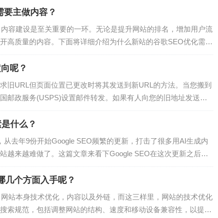
需要主做内容？
，内容建设是至关重要的一环。无论是提升网站的排名，增加用户流
开高质量的内容。下面将详细介绍为什么新站的谷歌SEO优化需要
需要注重的重点。为什么新站谷歌SEO优化需要主做内容？1.SEO
Engine Optimization）即搜索引擎优化，其核心就是通过优化网站
定向呢？
求旧URL但页面位置已更改时将其发送到新URL的方法。当您搬到
国邮政服务(USPS)设置邮件转发。如果有人向您的旧地址发送邮
转发规则并意识到您不再居住在旧地址。他们会收取邮件并将其递送
也是重定向的工作原理。用户或机器人请求旧位置，然后他们会被
因素是什么？
？您需要使用重定向…
道，从去年9份开始Google SEO频繁的更新，打击了很多用AI生成内
越来越难做了。这篇文章来看下Google SEO在这次更新之后到
工具站的程序员朋友来说意味着什么。SEO技术对于产品的推广来
品牌，对于程序员朋友来说这项技能也需要去掌握，至少有SEO思
巧由哪几个方面入手呢？
，网站本身技术优化，内容以及外链，而这三样里，网站的技术优化
搜索规范，包括调整网站的结构、速度和移动设备兼容性，以提高