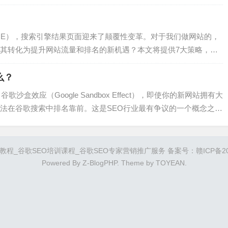
网站优化可以确保访问者能够快速找到他们需要的信息，同时也让
网站。然后就是内容，然而内容本身涵盖很多方面，关键词的研究
能会用来搜索你产品或服务的…
（SGE），搜索引擎结果页面迎来了颠覆性变革。对于我们做网站的，
其转化为提升网站流量和排名的新机遇？本文将提供7大策略，希
是谷歌AI概述（SGE）？谷歌AI概述，前称SGE，利用人工智能技术
其展示在搜索结果页面顶部，使用户无需点击链接即可获取信息。
么？
O…
沙盒效应（Google Sandbox Effect），即使你的新网站拥有大
法在谷歌搜索中排名靠前。这是SEO行业最有争议的一个概念之
如果存在，我们该如何做？本文将围绕谷歌沙盒向大家详细介绍谷
内容较长，建议先收藏再看。让我们开始吧！什么是谷歌沙盒?
训教程_谷歌SEO培训课程_谷歌SEO专家营销推广服务 备案号：
赣ICP备20
Powered By
Z-BlogPHP
. Theme by
TOYEAN
.