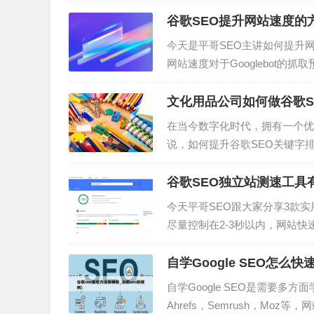
是博客文章我相信点开这篇文章
洁的定义：1、发布在网站blo
谷歌SEO提升网站速度的
问，具有教育性质；3、字数在50
今天是平哥SEO主讲如何提升网
网站速度对于Googlebot
来聊下如何提升网站速度。一、
业的说法是页面的加载速度，例
文化用品公司如何做谷歌S
要一定时间才能正常打开II、
在当今数字化时代，拥有一个优
说，如何提升谷歌SEO关键字
容、提升用户体验等方法，可以
加销售额，除了提高网站流量外
谷歌SEO独立站测速工具
持续努力和优化，文化用品公司
今天平哥SEO跟大家分享3款实
尽量控制在2-3秒以内，网站
的页面，如果你问搜索引擎它们
心组成部分。如果你的网站页面
自学Google SEO怎么
你的排名。用户期待一个流畅的
自学Google SEO是需要
Ahrefs，Semrush，Mo