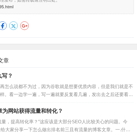
理发布，如需转载请注明出处。
95.html
文章
么写？
再怎么说都不为过，因为谷歌就是想要优质内容，但是我们就是不
样。看一边学一遍，写一遍就要反复看几遍，发出去之后还要看一
一遍。这就是写这个号的原因吧，边学边记录边做。（看到这里你
。对滴俺是小白，独立站的学生，没得到你的认可，俺继续努力！
章为网站获得流量和转化？
写作是一条认识自己，认识真理…
流量，提高转化率？”这应该是大部分SEO人比较关心的问题。今
来给大家分享一下怎么做出排名前三且有流量的博客文章。一.什么