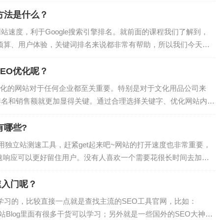
的人对博客文章都有一定的概念，所以我这边只提供了一版比较简
g版块的文章，新闻稿，指南等；2、通常涵盖一个特定的话题或疑
方法是什么？
0到2000字以…
站速度，利于Google搜索引擎排名。就前面的课程我们了解到，
的抓取预算、用户体验，关键词排名来说都非常有帮助，所以我们今天就
网站速度原理及测速工具1、网站速度原理这里的网站速度，更专
如你在访问一个网站，会出现三种情况：I、网站加载不出来，需
EO优化呢？
处于不完全打开…
化的网站对于任何企业都至关重要。特别是对于文化用品公司来
排名和销售额就更加显得关键。通过合理选择关键字、优化网站内
有效提高网站在搜索引擎中的排名，吸引更多潜在客户。而为了增
，还要注重产品质量和品牌宣传，提升客户满意度和忠诚度。通过
有哪些?
的发展前景将更加广阔。为什么拥…
用独立站测速工具，赶紧get起来吧~网站的打开速度也非常重要，
快速响应可以更好留住用户。没有人喜欢一个需要花很长时间去加载
的想法，它也会同意这个观点。快速加载的网站是技术型SEO的核
加载时间很长，你很可能会看到你的页面跳出率飙升，这会不利于
快速入门呢？
浏览体验，网页加载…
多方面学习的，比较直接一点就是查找主流的SEO工具官网，比如：
z等，网站Blog里面有很多干货可以学习；另外就是一些国外的SEO大神博