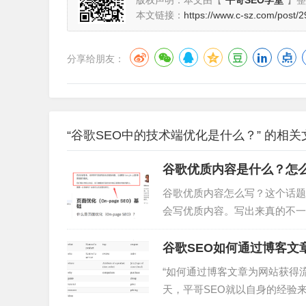
版权声明：本文由【
平哥SEO学堂
】整
本文链接：
https://www.c-sz.com/post/2
分享给朋友：
“谷歌SEO中的技术端优化是什么？” 的相关
谷歌优质内容是什么？怎
谷歌优质内容怎么写？这个话题
会写优质内容。写出来真的不一
遍，当然最重要的是跟着方法做
可能会说，哦！原来你是小白啊
谷歌SEO如何通过博客文
然后永远保持0的心态学习）。
“如何通过博客文章为网站获得
天，平哥SEO就以自身的经验