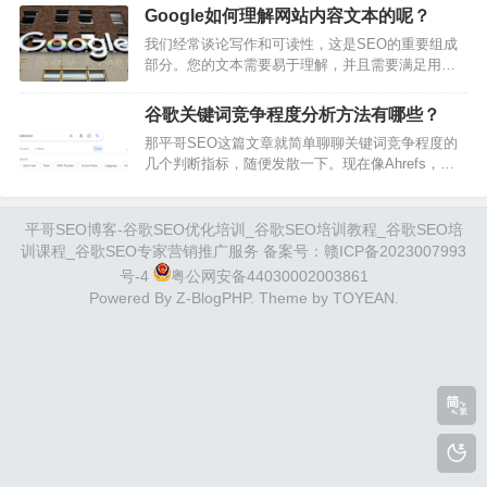
文，我们将详细介绍内容相关性，以及如何真正提
Google搜索引擎的…
Google如何理解网站内容文本的呢？
高网站内容的相关性。内容较长，建议先收藏在
我们经常谈论写作和可读性，这是SEO的重要组成
看。让我们开始吧！什么是内容相关性？Google搜
部分。您的文本需要易于理解，并且需要满足用户
索的基本流程大家都不陌生：1.访客使用搜索词通过
的需求。关注用户将有助于您的排名，但是我们很
搜索引擎获取自己想要的信息2.搜索引擎通过访客的
少谈论像Google这样的搜索引擎如何阅读和理解这
搜索词判…
谷歌关键词竞争程度分析方法有哪些？
些文本。在这篇文章中，平哥SEO将探讨我们对
那平哥SEO这篇文章就简单聊聊关键词竞争程度的
Google如何分析您的在线内容的了解。我们确定
几个判断指标，随便发散一下。现在像Ahrefs，
Google理解文本吗？我们知道Google在某种程度上
SEMRUSH这样的数据分析工具，确实对于我们做
理解文本。想一想。Google必须做的最重要的事情
内容营销工作提供了非常多的便利。且这几款工具
之一是将某人在搜索…
也都提供了关键词的竞争程度参考，比如Ahrefs就
平哥SEO博客-谷歌SEO优化培训_谷歌SEO培训教程_谷歌SEO培
将关键词竞争程度通过分值进行分层。一般20分以
训课程_谷歌SEO专家营销推广服务 备案号：
赣ICP备2023007993
下的，就属于Easy级别，分数越高，便表示关键词
号-4
粤公网安备44030002003861
做上去的难度越大。但我现在去做关键词分析的时
Powered By
Z-BlogPHP
. Theme by
TOYEAN
.
候，一般在观察完这些指标信…