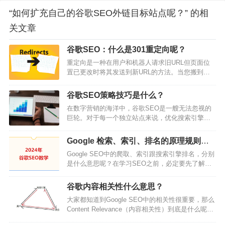
“如何扩充自己的谷歌SEO外链目标站点呢？” 的相
关文章
谷歌SEO：什么是301重定向呢？
重定向是一种在用户和机器人请求旧URL但页面位
置已更改时将其发送到新URL的方法。当您搬到美
国的新地址时，您可以通过美国邮政服务(USPS)设
置邮件转发。如果有人向您的旧地址发送邮件，
谷歌SEO策略技巧是什么？
USPS将查看他们的邮件转发规则并意识到您不再居
在数字营销的海洋中，谷歌SEO是一艘无法忽视的
住在旧地址。他们会收取邮件并将其递送到您的新
巨轮。对于每一个独立站点来说，优化搜索引擎排
位置而不是旧位置。这也是重定向的工作原理。用
名不仅是提升可见度的关键，更是吸引流量和潜在
户或机器人请求旧位置，然后他们会被转发到新位
客户的重要手段。在谷歌这个搜索引擎巨头的统治
置。何时使用重定向？您需要使用重定向…
Google 检索、索引、排名的原理规则是
下，了解并应用有效的SEO策略，已经成为每一个
什么？
Google SEO中的爬取、索引跟搜索引擎排名，分别
网站运营者的必修课。然而，SEO的世界充满了挑
是什么意思呢？在学习SEO之前，必定要先了解一
战和竞争。要在数亿的网站中脱颖而出，单纯依靠
下谷歌搜索引擎的运作方式。从你的网站文章发布
传统的营销手段已不足以应对。这就需要我们深入
的那一瞬间，你的文章网址会经历：被找到、被爬
研究独立站内容创作的每一个细节，从关键词研…
谷歌内容相关性什么意思？
取（检索）、被索引，然后才能出现在Google搜索
大家都知道到Google SEO中的相关性很重要，那么
引擎里面并且加入Google搜索结果的排名。上面的
Content Relevance（内容相关性）到底是什么呢？
这个过程，从网址被找到，一直到被爬取跟索引，
我们如何基于内容相关性来优化我们的内容呢？本
然后再到开始在Google搜索引擎排名，这就是