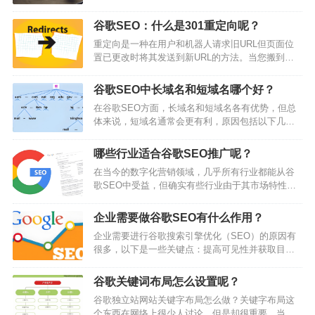
品的专业性和技术性较强,做好谷歌SEO尤为必要,可
以帮助企业在竞争激烈的市场中脱颖而出,提高品牌
谷歌SEO：什么是301重定向呢？
知名度和客户粘性。本文将从多个方面为制造业企
重定向是一种在用户和机器人请求旧URL但页面位
业讲解如何做好谷歌SEO。关键词优化篇确定关键
置已更改时将其发送到新URL的方法。当您搬到美
词池制造业企业首先要确定一个合适的关键词池。
国的新地址时，您可以通过美国邮政服务(USPS)设
关键词池的确定需要根据企业的产品类型、目标客
置邮件转发。如果有人向您的旧地址发送邮件，
户群体等因素来选择。可以使用一些关…
谷歌SEO中长域名和短域名哪个好？
USPS将查看他们的邮件转发规则并意识到您不再居
在谷歌SEO方面，长域名和短域名各有优势，但总
住在旧地址。他们会收取邮件并将其递送到您的新
体来说，短域名通常会更有利，原因包括以下几
位置而不是旧位置。这也是重定向的工作原理。用
点：用户体验：短域名：更容易记忆和输入，有助
户或机器人请求旧位置，然后他们会被转发到新位
于提高用户的访问体验。用户倾向于分享简洁易记
置。何时使用重定向？您需要使用重定向…
哪些行业适合谷歌SEO推广呢？
的域名，这在社交媒体传播中尤为重要。长域名：
在当今的数字化营销领域，几乎所有行业都能从谷
可能容易拼错或难以记忆，导致用户在返回或分享
歌SEO中受益，但确实有些行业由于其市场特性和
时遇到困难，从而影响流量。品牌识别：短域名：
客户搜索行为，使得谷歌SEO投资可以带来更高的
可以使品牌显得更专业和值得信赖，提升品牌知名
回报。通常来说B2B行业大都是比较适合谷歌
度。长域名：可能显得繁琐，不易建立品牌印象。
企业需要做谷歌SEO有什么作用？
SEO。因为B2B行业通常单价比较高，或者一单数
关键…
企业需要进行谷歌搜索引擎优化（SEO）的原因有
量很多，总体来说成交一单的价值很高。一年可能
很多，以下是一些关键点：提高可见性并获取目标
只要成交一两单就可以收回谷歌SEO的投资回报。
潜在客户：通过SEO，企业可以提高其网站在谷歌
而且B2B成交周期比较长，客户比较有耐心。更适
搜索结果中的排名，从而增加潜在客户的可见度。
合投资谷歌SEO这种需要较长时间才能看…
谷歌关键词布局怎么设置呢？
尤其是排在谷歌搜索结果的首页，因为海外不像国
谷歌独立站网站关键字布局怎么做？关键字布局这
内很多人不信任百度的搜索结果，在海外的人是非
个东西在网络上很少人讨论，但是却很重要。当你