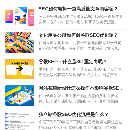
链嗤之以鼻。从一个极端走向了另一个极端。当
然，今天也有不少人持有这种看法。早年的确存在
SEO如何编辑一篇高质量文章内容呢？
过一个谷歌流量白捡时期，甚至不需要做内容。写
今天是平哥SEO主讲谷歌SEO如何编辑一篇高质量
一个带有目标关键词的网页标题，手工去别的网站
文章，在Google获取排名，从而获取免费流量。
上丢几十条甚至上百条垃圾信息，放上自己网站链
一、写文章前准备写文章之前，如果你不知道如何
接，所谓的垃圾外链策略，就可以获得大把优质流
动笔，如何选题，不妨问下自己下面这几个问题。
量。钻漏洞会上瘾。甚至围…
文化用品公司如何做谷歌SEO优化呢？
1、客户群体主要关注我们产品/服务哪些问题？2、
在当今数字化时代，拥有一个优化的网站对于任何
为什么写这篇文章，写这篇文章能解决客户哪些疑
企业都至关重要。特别是对于文化用品公司来说，
问？3、这篇文章核心优化的关键词是哪一个？4、
如何提升谷歌SEO关键字排名和销售额就更加显得
这个关键词，是否值得做？经数据分析能预估给我
关键。通过合理选择关键字、优化网站内容、提升
带来多少流量？总结：平哥SEO的这…
谷歌SEO：什么是301重定向呢？
用户体验等方法，可以有效提高网站在搜索引擎中
重定向是一种在用户和机器人请求旧URL但页面位
的排名，吸引更多潜在客户。而为了增加销售额，
置已更改时将其发送到新URL的方法。当您搬到美
除了提高网站流量外，还要注重产品质量和品牌宣
国的新地址时，您可以通过美国邮政服务(USPS)设
传，提升客户满意度和忠诚度。通过持续努力和优
置邮件转发。如果有人向您的旧地址发送邮件，
化，文化用品公司的发展前景将更加广阔。为什么
网站在重新设计怎么操作不影响谷歌SEO
USPS将查看他们的邮件转发规则并意识到您不再居
拥…
流量流失呢？
在网站重新设计期间很容易损害您的搜索引擎优
住在旧地址。他们会收取邮件并将其递送到您的新
化。以下是可能出现问题的预演：排名和流量的损
位置而不是旧位置。这也是重定向的工作原理。用
失。链接资产损失。破损的页面。页面加载缓慢。
户或机器人请求旧位置，然后他们会被转发到新位
移动体验不好。内部链接损坏。重复内容。例如，
置。何时使用重定向？您需要使用重定向…
独立站谷歌SEO优化流程是什么？
该网站在重新设计期间删除了约15%的自然页面，
今天平哥SEO整理了下我们自己做跨境电商独立站
导致近50%的自然流量损失。有趣的是，即使随后
谷歌seo优化的全流程和重点注意事项。唠下嗑：很
引用域的增长也无助于恢复流量。幸运的是，避免