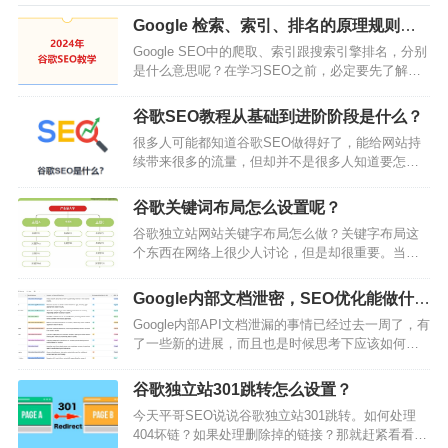
Google 检索、索引、排名的原理规则是
什么？
Google SEO中的爬取、索引跟搜索引擎排名，分别
是什么意思呢？在学习SEO之前，必定要先了解一
下谷歌搜索引擎的运作方式。从你的网站文章发布
的那一瞬间，你的文章网址会经历：被找到、被爬
谷歌SEO教程从基础到进阶阶段是什么？
取（检索）、被索引，然后才能出现在Google搜索
很多人可能都知道谷歌SEO做得好了，能给网站持
引擎里面并且加入Google搜索结果的排名。上面的
续带来很多的流量，但却并不是很多人知道要怎么
这个过程，从网址被找到，一直到被爬取跟索引，
做。于是有人会想自学SEO，但外面有很多信息，
然后再到开始在Google搜索引擎排名，这就是
而且搜索引擎算法也在不断变化，很难系统地进行
Google搜索引擎的…
谷歌关键词布局怎么设置呢？
学习，所以今天，平哥SEO把谷歌SEO的核心知识
谷歌独立站网站关键字布局怎么做？关键字布局这
点，包括一些注意的地方都整理了出来，如果你是
个东西在网络上很少人讨论，但是却很重要。当你
刚开始接触谷歌SEO，建议可以收藏本文，以后有
想针对某个领域的主题进行写作的时候，你必须尝
需要的话随时可以打开来复习。需要掌握的核心要
试撰写一份初步的关键字布局图，懂得针对你所处
点搜索引擎的工作原理站内SEO和站外S…
Google内部文档泄密，SEO优化能做什
的产业进行关键字布局，你才能有策略地进行SEO
么？
Google内部API文档泄漏的事情已经过去一周了，有
写作，少了关键字布局，你会变得乱枪打鸟、打法
了一些新的进展，而且也是时候思考下应该如何调
凌乱，进行关键字攻略的时候没有步骤、失去节
整了。最新进展首先就是Google已经对这份文档做
奏。一但你能制作出一份初步的关键字布局图，你
出了回应。承认了这份文档是内部文档，不过也提
就能很有节奏的去操作每个重要的关键字排名，逐
谷歌独立站301跳转怎么设置？
醒这个文档是“缺少背景信息、过时、不完整的信
渐建…
今天平哥SEO说说谷歌独立站301跳转。如何处理
息”，而且也说Google一直在分享搜索系统的运行规
404坏链？如果处理删除掉的链接？那就赶紧看看这
则，并保护排名不被操纵。完整表述是：“我们建议