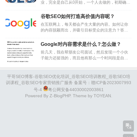
业，完全是自己从0开始，一个人去做的，初期确实
展示了谷歌在排名网站和网页时看重哪些因素。它
是很辛苦的.以前来往的同学，朋友，给我的感觉她
们揭示了谷歌从未公开讨论过的许多事情。这些
们身上缺乏一些东西：勇气和爱.这个也是每个人的
文…
谷歌SEO如何打造高价值内容呢？
性格，没有对错！如果你喜欢过小日子，就把自己
在互联网上，每天都会产生大量的内容。如何让你
的小日子过好，你有理想就去勇敢的去实现自己的
的内容脱颖而出，并吸引目标受众的注意力？答案
理想，百姓们的生活我从小就过够了，倾向你的资
是：创建实用、可靠、以用户为中心的内容。
源少得可怜.我过不了小日子，我讨厌别人对我扣扣
Google的自动排名系统旨在奖励此类内容，因为它
搜搜，我就喜欢过好日子，喜欢吃好吃的，喜…
Google对内容需求是什么？怎么做？
们对用户最有价值。以下是一些创建此类内容的最
前几天，我在帮朋友公司面试，然后发现一个小伙
佳实践。自行评估您的内容使用以下问题来评估您
子能力还挺强的，而且他有那么一个时间段是自己
的内容是否符合Google的质量标准：内容是否原创?
出来做内容站了，所以我也很好奇，为何他现在又
是否提供了独到的见解、分析或研究成果?简单复制
回来找工作了？后面平哥SEO私下和他细聊才发
他人内容是远远不够的。内容是否深入全…
现，原来内容站被谷歌干掉了。而且这种情况已经
平哥SEO博客-谷歌SEO优化培训_谷歌SEO培训教程_谷歌SEO培
不是个例了，我发现身边很多做内容站的都存在这
训课程_谷歌SEO专家营销推广服务 备案号：
赣ICP备2023007993
样的情况。特别是2023年5月的算法更新之后，许多
号-4
粤公网安备44030002003861
网站流量就直接跌进谷底了，更有甚者网站也被
Powered By
Z-BlogPHP
. Theme by
TOYEAN
.
deindex掉了。所以最近很多内容站长都在…