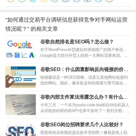
“如何通过交易平台调研信息获得竞争对手网站运营
情况呢？” 的相关文章
谷歌自然排名是SEO吗？怎么做？
对于WordPress外贸建站和营销推广的用户来说，
Google是大部分外贸人的第一大网站流量来源。而
且， 在来自搜索引擎的流量中，有65%以上的流量
来自移动端，所以不要认为搜索引擎是PC端流量的
谷歌SEO：什么因素影响反向链接的价
代表。来自搜索引擎流量，通过我们专门的网站搜
值？
链接建设是一种SEO策略，涉及让其他网站链接到
索优化途径后，可以获得相对稳定且可控的效果。
您的网站。因此，像谷歌这样的搜索引擎可能会认
最重要的，SEO获取的搜索引擎自然排名流量是不
为它更权威，并在免费搜索结果中排名更高。基本
需要花钱的。其实，对于中小型外贸企业建站用户
上，谷歌将来自其他网站的某些类型的链接（反向
来说，来自Google等…
谷歌内部文件算法泄露怎么办？有什么影
链接）视为认可。指向您网站的反向链接的质量和
响？
今年三月，一个名为yoshi-code-bot的自动化机器人
数量越高，它看起来就越值得信赖。Google的搜索
从谷歌的内部内容API仓库中发布了一系列文档。这
算法在确定是否将bbc.co.uk包含在相关搜索结果中
些文档随后被分享给了SparkToro的联合创始人Rand
以及包含在相关搜索结果中的高度时，会考虑到这
Fishkin，他如今整理了一篇详尽的文章，内容涵盖
种强大的反向链接配置文件。结果…
谷歌SEO岗位招聘要求几个人比较好？
近2500页关于谷歌搜索如何对互联网上的页面和网
我觉得创业初期还是比较辛苦的吧！像我是线上创
站进行排名的描述。外媒报道称，这些文件向我们