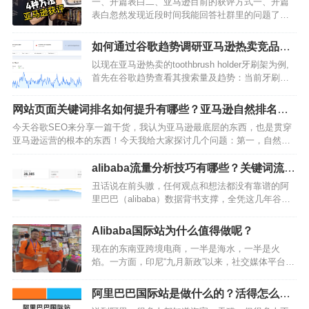
一、开篇表白二、亚马逊目前的获评方式一、开篇
表白忽然发现近段时间我能回答社群里的问题了，
也能帮到老铁们了，真开心嘿嘿嘿！小伙伴们鉴证
并陪伴我：从只能索取到能给与的成长和进步的过
如何通过谷歌趋势调研亚马逊热卖竞品及
程，再次感恩老铁们的无私分享和毫无保留的倾囊
关键词呢？
以现在亚马逊热卖的toothbrush holder牙刷架为例,
相授。上篇文章写了有关不同评论的用法，今天探
首先在谷歌趋势查看其搜索量及趋势：当前牙刷架
讨获取评论的方式，有什么利弊。二、亚马逊目前
的搜索量和增长率都非常可观，且正处于搜索趋势
的获评方式Vins、直评、僵尸链接、种子连接（在
上升阶段。了解了市场大方向后，可以进一步围绕
售的，不可售的）、刷单、站外、后台邀评。合
网站页面关键词排名如何提升有哪些？亚马逊自然排名逻
产品的细分需求进行调研，寻找突破口。如图：从
规…
辑
今天谷歌SEO来分享一篇干货，我认为亚马逊最底层的东西，也是贯穿
相关搜索趋势中可以发现许多有趣的细分品类及关
亚马逊运营的根本的东西！今天我给大家探讨几个问题：第一，自然排
键词:细分产品线: 牙膏架, "电动牙刷"架, 带盖子的
名的分布规律？第二，影响关键词自然排名的因素有哪些？第三，不同
牙刷架, 壁挂式牙刷架, 陶瓷牙刷架,…
时期哪个最重要？这个几个问题其实不是独立的，是有联系的！今天我
alibaba流量分析技巧有哪些？关键词流量
就不给大家去举例子了，我喜欢直接说结论，高效，干脆，同频，快速
下滑的原因
丑话说在前头嗷，任何观点和想法都没有靠谱的阿
沟通！1、曝光自然排名的分布规律亚马逊的页面展示位置，相信你很清
里巴巴（alibaba）数据背书支撑，全凭这几年谷歌
楚吧，一页48个自然位，…
SEO自己对阿里平台的操作得出的规律和经验。欢
迎来到笼罩在阿里阴影下的玄学运营之利用引流关
Alibaba国际站为什么值得做呢？
键词分析流量下滑的原因是什么？阿里平台的流量
现在的东南亚跨境电商，一半是海水，一半是火
就像坐过山车，以前是以前，现在是现在。这个月
焰。一方面，印尼“九月新政”以来，社交媒体平台被
流量好，不代表你下个月流量也好，运营们呕心沥
判定无法直接进行商品销售，虽然此前陷入风波的
血打造的最强王者，可能下个月就变成过街老鼠。
TikTok Shop现在已“曲线回归”，但是印尼电商巨变
所以阿里运营需要一颗坚强勇敢的心！如图…
阿里巴巴国际站是做什么的？活得怎么样
对B2C电商模式带来的冲击并没有消除。另一方
了？